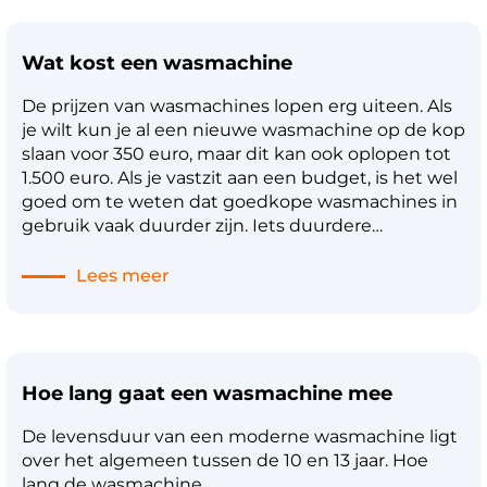
produceren. Er zijn richtlijnen en regels over het
produceren over (geluids)overlast in de nacht,
Wat kost een wasmachine
echter zijn er maar weinig wasmachines – die
waterpast staan en op de juiste manier gebruikt
De prijzen van wasmachines lopen erg uiteen. Als
worden – die die grens overschrijden.
je wilt kun je al een nieuwe wasmachine op de kop
slaan voor 350 euro, maar dit kan ook oplopen tot
1.500 euro. Als je vastzit aan een budget, is het wel
goed om te weten dat goedkope wasmachines in
gebruik vaak duurder zijn. Iets duurdere
wasmachines zijn vaak energiezuinig. En dat is
niet alleen goed voor het milieu, maar ook voor je
Lees meer
portemonnee. Hierdoor zal de hoogte van je
jaarlijkse energierekening namelijk aanzienlijk
dalen. Met een wasmachine met energieklasse A
kun je in 10 jaar tijd tot wel 220 euro besparen in
Hoe lang gaat een wasmachine mee
vergelijking met een wasmachine met
energieklasse F. Kijk daarom niet alleen naar de
De levensduur van een moderne wasmachine ligt
daadwerkelijke aanschafprijs van je nieuwe
over het algemeen tussen de 10 en 13 jaar. Hoe
wasmachine, maar ook naar het energielabel en
lang de wasmachine