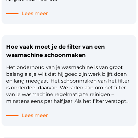
de energiebesparing over de levensduur.
Lees meer
Hoe vaak moet je de filter van een
wasmachine schoonmaken
Het onderhoud van je wasmachine is van groot
belang als je wilt dat hij goed zijn werk blijft doen
en lang meegaat. Het schoonmaken van het filter
is onderdeel daarvan. We raden aan om het filter
van je wasmachine regelmatig te reinigen –
minstens eens per half jaar. Als het filter verstopt
raakt, kan het water niet meer goed afgevoerd
worden. Daardoor zal er water in de bodem van de
Lees meer
trommel blijven zitten, ook als het wasprogramma
voldaan is. Dit is een probleem dat je liever
voorkomt dan verhelpt. Probeer daarom minimaal