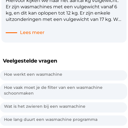
Hiervoor kijken we naar het aantal kg vulgewicht.
Er zijn wasmachines met een vulgewicht vanaf 6
kg, en dit kan oplopen tot 12 kg. Er zijn enkele
uitzonderingen met een vulgewicht van 17 kg. We
raden aan het maximale vulgewicht van je
wasmachine niet te overschrijden; hierdoor wordt
Lees meer
niet al je wasgoed even schoon en je kunt het
apparaat beschadigen. Als je niet (meer) weet
hoeveel vulgewicht jouw wasmachine heeft, raden
we je aan de handleiding te raadplegen. Heb je die
Veelgestelde vragen
niet meer? Dan kom je er vaak ook wel achter door
het model te googelen.
Hoe werkt een wasmachine
Hoe vaak moet je de filter van een wasmachine
schoonmaken
Wat is het zwieren bij een wasmachine
Hoe lang duurt een wasmachine programma