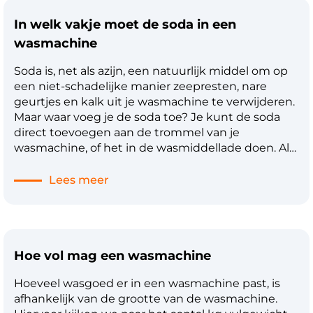
eens per zes maanden het filter van je
In welk vakje moet de soda in een
wasmachine schoon te maken.
wasmachine
Soda is, net als azijn, een natuurlijk middel om op
een niet-schadelijke manier zeepresten, nare
geurtjes en kalk uit je wasmachine te verwijderen.
Maar waar voeg je de soda toe? Je kunt de soda
direct toevoegen aan de trommel van je
wasmachine, of het in de wasmiddellade doen. Als
je de soda aan de wasmiddellade toevoegt, wordt
dat gedeelte van je wasmachine ook direct
Lees meer
gereinigd en ontkalkt. Een kopje (of een flinke
hand vol) soda is hiervoor in principe voldoende.
Vervolgens kun je een normaal wasprogramma
aanzetten op 60 graden of warmer. 90 graden
Hoe vol mag een wasmachine
wordt aangeraden. Je kunt je wasmachine het
beste eens in de maand op deze manier reinigen.
Hoeveel wasgoed er in een wasmachine past, is
afhankelijk van de grootte van de wasmachine.