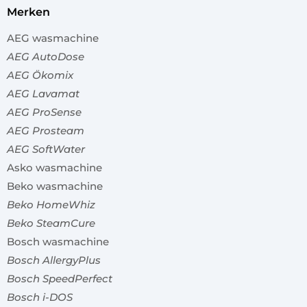
merken
AEG wasmachine
AEG AutoDose
AEG Ökomix
AEG Lavamat
AEG ProSense
AEG Prosteam
AEG SoftWater
Asko wasmachine
Beko wasmachine
Beko HomeWhiz
Beko SteamCure
Bosch wasmachine
Bosch AllergyPlus
Bosch SpeedPerfect
Bosch i-DOS