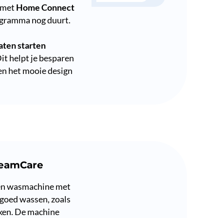
t met
Home Connect
ogramma nog duurt.
aten starten
it helpt je besparen
en het mooie design
teamCare
en wasmachine met
sgoed wassen, zoals
ken. De machine