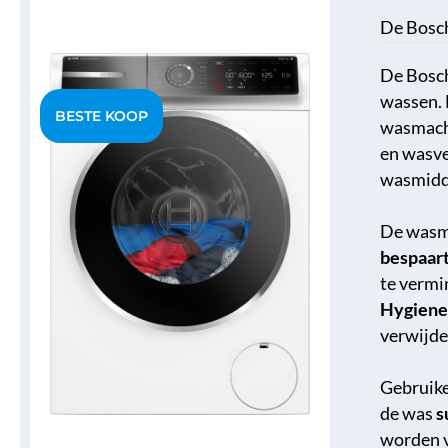
De Bosc
De Bosc
wassen. 
wasmach
en wasve
wasmidde
De wasma
bespaar
te vermi
Hygiene
verwijde
Gebruike
de was
s
worden v