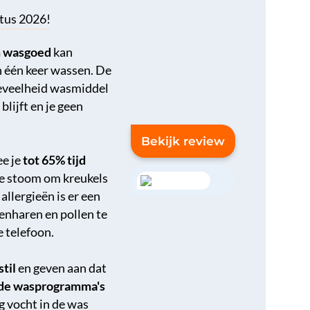
tus 2026!
m wasgoed
kan
n één keer wassen. De
oeveelheid wasmiddel
lijft en je geen
Bekijk review
e je
tot 65% tijd
e stoom om kreukels
allergieën is er een
enharen en pollen te
e telefoon.
stil
en geven aan dat
nde wasprogramma's
g vocht in de was