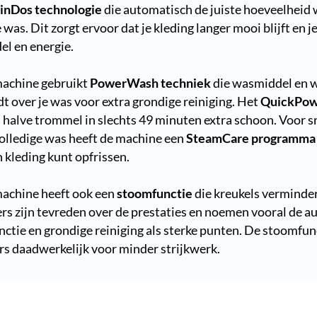
inDos technologie
die automatisch de juiste hoeveelheid
 was. Dit zorgt ervoor dat je kleding langer mooi blijft en 
l en energie.
achine gebruikt
PowerWash techniek
die wasmiddel en w
dt over je was voor extra grondige reiniging. Het
QuickPow
 halve trommel in slechts 49 minuten extra schoon. Voor sn
olledige was heeft de machine een
SteamCare programma
 kleding kunt opfrissen.
achine heeft ook een
stoomfunctie
die kreukels verminder
rs zijn tevreden over de prestaties en noemen vooral de a
ctie en grondige reiniging als sterke punten. De stoomfun
rs daadwerkelijk voor minder strijkwerk.