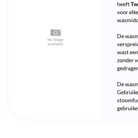
heeft
Tw
voor elke
wasmidde
De wasm
versprei
wast een
zonder v
gedragen
De wasm
Gebruike
stoomfun
gebruike