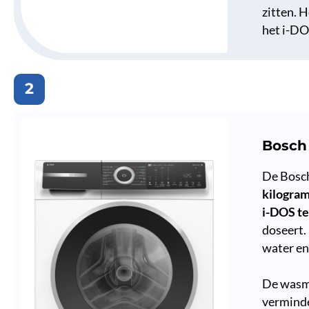
zitten. 
het i-DO
2
Bosc
De Bosc
kilogra
i-DOS t
doseert.
water en
De wasma
verminde