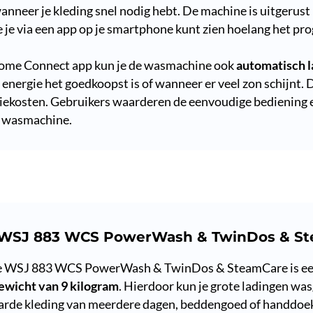
wanneer je kleding snel nodig hebt. De machine is uitgerus
je via een app op je smartphone kunt zien hoelang het pr
ome Connect app kun je de wasmachine ook
automatisch l
energie het goedkoopst is of wanneer er veel zon schijnt. D
iekosten. Gebruikers waarderen de eenvoudige bediening 
e wasmachine.
 WSJ 883 WCS PowerWash & TwinDos & S
e WSJ 883 WCS PowerWash & TwinDos & SteamCare is e
ewicht van 9 kilogram
. Hierdoor kun je grote ladingen wa
rde kleding van meerdere dagen, beddengoed of handdoe