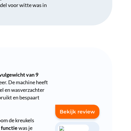
ddel voor witte was in
vulgewicht van 9
eer. De machine heeft
el en wasverzachter
bruikt en bespaart
Bekijk review
oom de kreukels
 functie
was je