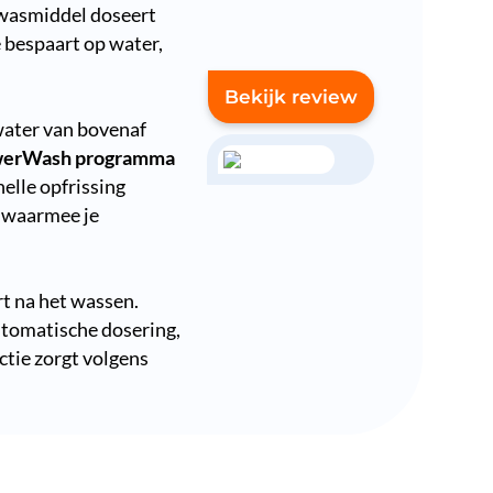
 wasmiddel doseert
je bespaart op water,
Bekijk review
ater van bovenaf
erWash programma
elle opfrissing
waarmee je
t na het wassen.
utomatische dosering,
ctie zorgt volgens