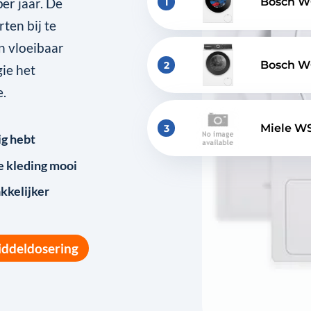
er jaar. De
Bosch 
1
ten bij te
en vloeibaar
Bosch 
2
ie het
.
Miele W
3
ig hebt
SteamCa
e kleding mooi
kkelijker
iddeldosering