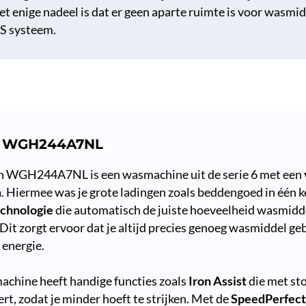
Het enige nadeel is dat er geen aparte ruimte is voor wasmi
S systeem.
h WGH244A7NL
h WGH244A7NL is een wasmachine uit de serie 6 met een
m
. Hiermee was je grote ladingen zoals beddengoed in één k
echnologie
die automatisch de juiste hoeveelheid wasmidd
 Dit zorgt ervoor dat je altijd precies genoeg wasmiddel ge
 energie.
chine heeft handige functies zoals
Iron Assist
die met st
rt, zodat je minder hoeft te strijken. Met de
SpeedPerfect