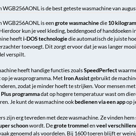
h WGB256AONL is de best geteste wasmachine van augus
h WGB256AONL is een
grote wasmachine
die
10 kilogra
Hierdoor kun je veel kleding, beddengoed of handdoeken i
ine heeft
i-DOS technologie
die automatisch de juiste h
rzachter toevoegt. Dit zorgt ervoor dat je was langer mooi b
l verspilt.
chine heeft handige functies zoals
SpeedPerfect
waarme
t
op je wasprogramma. Met
Iron Assist
gebruikt de machin
nderen, zodat je minder hoeft te strijken. Voor mensen met 
 Plus programma
dat op hogere temperatuur wast om dier
ren. Je kunt de wasmachine ook
bedienen via een app
op j
rs zijn erg tevreden met deze wasmachine. Ze vinden hem
uper schoon
wordt. De
grote trommel
en
veel verschille
aak genoemd als voordelen. Bij 1600 toeren blijft er weini