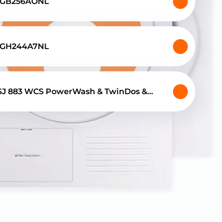
WGB256AONL
WGH244A7NL
SJ 883 WCS PowerWash & TwinDos &
re