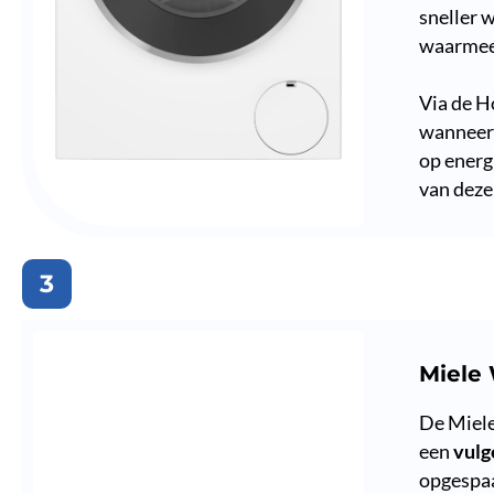
sneller 
waarmee 
Via de H
wanneer 
op energ
van dez
3
Miele
De Miel
een
vulg
opgespaa