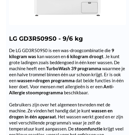
LG GD3R509S0 - 9/6 kg
De LG GD3R509S0 is een was-droogcombinatie die
9
kilogram was
kan wassen en
6 kilogram droogt
. Je kunt
grote ladingen zoals beddengoed in één keer wassen. De
machine heeft een
TurboWash 39 programma
waarmee je
een halve trommel binnen één uur schoon krijgt. Er is ook
een
wassen+drogen programma
dat beide functies in één
keer doet. Voor mensen met allergieën is er een
Anti-
Allergie stoomprogramma
beschikbaar.
Gebruikers zijn over het algemeen tevreden met de
machine. Ze vinden het handig dat je kunt
wassen en
drogen in één apparaat
. Het wassen werkt goed en er zijn
veel verschillende programma's waar je zelf de
temperatuur kunt aanpassen. De
stoomfunctie
krijgt veel
positieve reacties, vooral voor het opfrissen van