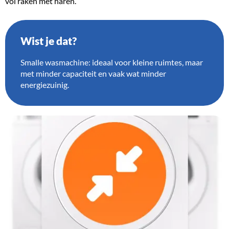
vol raken met haren.
Wist je dat?
Smalle wasmachine: ideaal voor kleine ruimtes, maar
met minder capaciteit en vaak wat minder
energiezuinig.