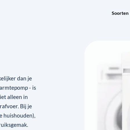
Soorten
elijker dan je
warmtepomp - is
iet alleen in
afvoer. Bij je
je huishouden),
bruiksgemak.