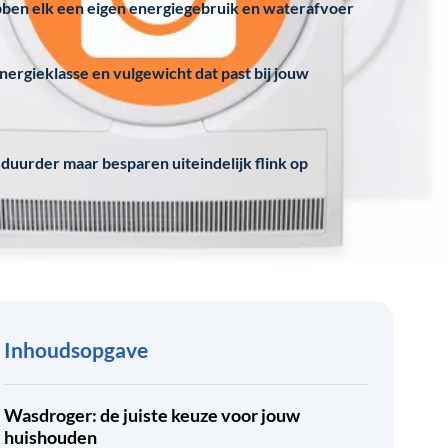
bben elk een eigen energiegebruik en waterafvoer
nergieklasse en vulgewicht dat past bij jouw
uurder maar besparen uiteindelijk flink op
Inhoudsopgave
Wasdroger: de juiste keuze voor jouw
huishouden