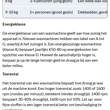
8 kg
3-4 personen (jong gezin)
Een week was voor 
9-10 kg
5+ personen (groot gezin)
Dekbedden, gordijn
Energieklasse
De energieklasse van een wasmachine geeft aan hoe zuinig het
apparaat is. Nieuwe wasmachines hebben een label van A tot
G, waarbij A het zuinigst is. Een energiezuinige wasmachine
(klasse A) bespaart jaarlijks €50-80 op energiekosten ten
opzichte van klasse D. Hoewel de aanschafprijs hoger is,
bespaar je op de lange termijn geld en draag je bij aan een
beter milieu.
Toerental
Het toerental van een wasmachine bepaalt hoe droog je was
uit de machine komt. Een hoger toerental, zoals 1400 of 1600
rpm (rondes per minuut), betekent minder droogtijd. 1400 rpm
bespaart 30-40% droogtijd, 1600 rpm tot 50%. Let op: voor
fijne stoffen is een lager toerental beter om beschadiging te
voorkomen.