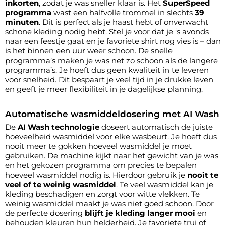
inkorten
, zodat je was sneller klaar is. Het
SuperSpeed
programma
wast een halfvolle trommel in slechts
39
minuten
. Dit is perfect als je haast hebt of onverwacht
schone kleding nodig hebt. Stel je voor dat je ‘s avonds
naar een feestje gaat en je favoriete shirt nog vies is – dan
is het binnen een uur weer schoon. De snelle
programma’s maken je was net zo schoon als de langere
programma’s. Je hoeft dus geen kwaliteit in te leveren
voor snelheid. Dit bespaart je veel tijd in je drukke leven
en geeft je meer flexibiliteit in je dagelijkse planning.
Automatische wasmiddeldosering met AI Wash
De
AI Wash technologie
doseert automatisch de juiste
hoeveelheid wasmiddel voor elke wasbeurt. Je hoeft dus
nooit meer te gokken hoeveel wasmiddel je moet
gebruiken. De machine kijkt naar het gewicht van je was
en het gekozen programma om precies te bepalen
hoeveel wasmiddel nodig is. Hierdoor gebruik je
nooit te
veel of te weinig wasmiddel
. Te veel wasmiddel kan je
kleding beschadigen en zorgt voor witte vlekken. Te
weinig wasmiddel maakt je was niet goed schoon. Door
de perfecte dosering
blijft je kleding langer mooi
en
behouden kleuren hun helderheid. Je favoriete trui of