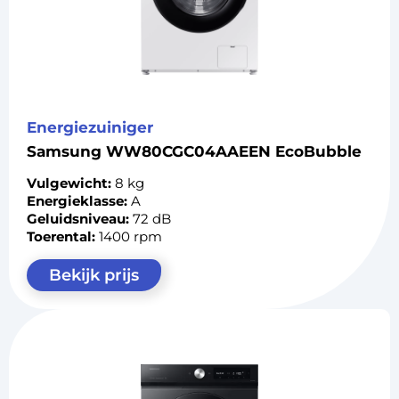
Energiezuiniger
Samsung WW80CGC04AAEEN EcoBubble
Vulgewicht:
8 kg
Energieklasse:
A
Geluidsniveau:
72 dB
Toerental:
1400 rpm
Bekijk prijs