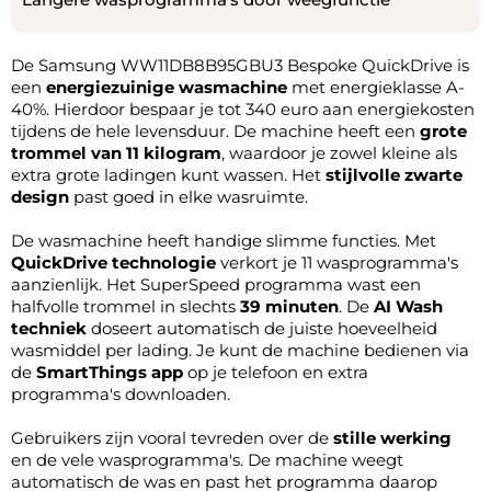
De Samsung WW11DB8B95GBU3 Bespoke QuickDrive is
een
energiezuinige wasmachine
met energieklasse A-
40%. Hierdoor bespaar je tot 340 euro aan energiekosten
tijdens de hele levensduur. De machine heeft een
grote
trommel van 11 kilogram
, waardoor je zowel kleine als
extra grote ladingen kunt wassen. Het
stijlvolle zwarte
design
past goed in elke wasruimte.
De wasmachine heeft handige slimme functies. Met
QuickDrive technologie
verkort je 11 wasprogramma's
aanzienlijk. Het SuperSpeed programma wast een
halfvolle trommel in slechts
39 minuten
. De
AI Wash
techniek
doseert automatisch de juiste hoeveelheid
wasmiddel per lading. Je kunt de machine bedienen via
de
SmartThings app
op je telefoon en extra
programma's downloaden.
Gebruikers zijn vooral tevreden over de
stille werking
en de vele wasprogramma's. De machine weegt
automatisch de was en past het programma daarop