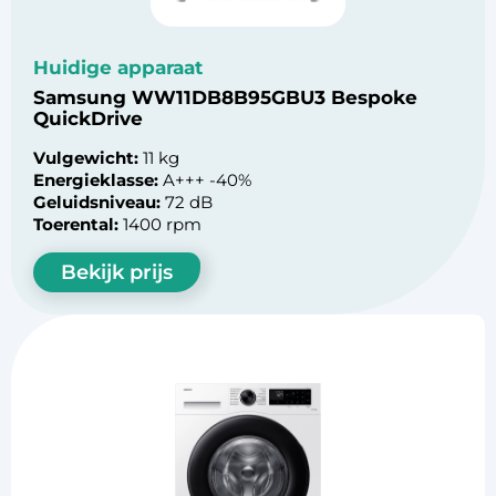
Huidige apparaat
Samsung WW11DB8B95GBU3 Bespoke
QuickDrive
Vulgewicht:
11 kg
Energieklasse:
A+++ -40%
Geluidsniveau:
72 dB
Toerental:
1400 rpm
Bekijk prijs