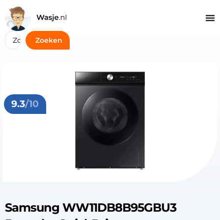
Zoeken
9.3
/10
Samsung WW11DB8B95GBU3