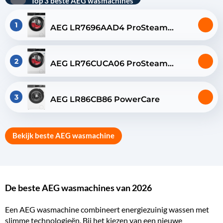
Top 3 beste AEG wasmachines
1
AEG LR7696AAD4 ProSteam
AutoDose
2
AEG LR76CUCA06 ProSteam
UniversalDose
3
AEG LR86CB86 PowerCare
Bekijk beste AEG wasmachine
De beste AEG wasmachines van 2026
Een AEG wasmachine combineert energiezuinig wassen met
slimme technologieën. Bij het kiezen van een nieuwe