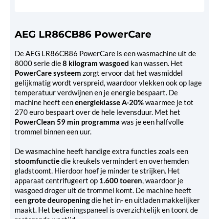
AEG LR86CB86 PowerCare
De AEG LR86CB86 PowerCare is een wasmachine uit de
8000 serie die
8 kilogram wasgoed
kan wassen. Het
PowerCare systeem
zorgt ervoor dat het wasmiddel
gelijkmatig wordt verspreid, waardoor vlekken ook op lage
temperatuur verdwijnen en je energie bespaart. De
machine heeft een
energieklasse A-20%
waarmee je tot
270 euro bespaart over de hele levensduur. Met het
PowerClean 59 min programma
was je een halfvolle
trommel binnen een uur.
De wasmachine heeft handige extra functies zoals een
stoomfunctie
die kreukels vermindert en overhemden
gladstoomt. Hierdoor hoef je minder te strijken. Het
apparaat centrifugeert op
1.600 toeren
, waardoor je
wasgoed droger uit de trommel komt. De machine heeft
een
grote deuropening
die het in- en uitladen makkelijker
maakt. Het bedieningspaneel is overzichtelijk en toont de