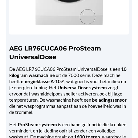
AEG LR76CUCA06 ProSteam
UniversalDose
De AEG LR76CUCA06 ProSteam UniversalDose is een
10
kilogram wasmachine
uit de 7000 serie. Deze machine
heeft
energieklasse A-10%
, wat goed is voor het milieu en
je energierekening. Het
UniversalDose systeem
zorgt
ervoor dat wasmiddelpods sneller activeren, ook bij lage
temperaturen. De wasmachine heeft een
beladingssensor
die het wasprogramma aanpast aan de hoeveelheid was in
de trommel.
Het
ProSteam systeem
is een handige functie die kreuken
vermindert en je kleding opfrist zonder een volledige
wasbeurt. De machine draait op
1600 toeren
, waardoor je