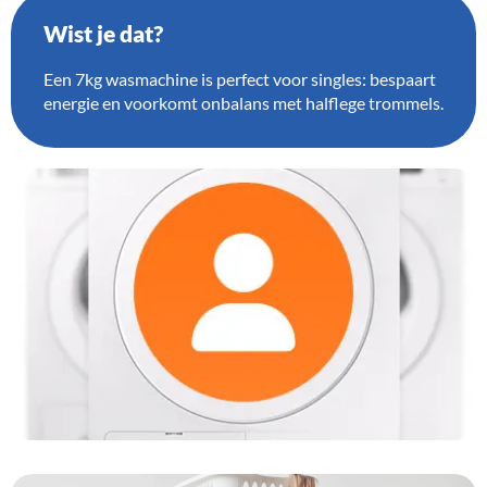
Wist je dat?
Een 7kg wasmachine is perfect voor singles: bespaart
energie en voorkomt onbalans met halflege trommels.