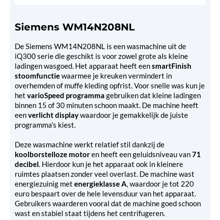
Siemens WM14N208NL
De Siemens WM14N208NL is een wasmachine uit de
iQ300 serie die geschikt is voor zowel grote als kleine
ladingen wasgoed. Het apparaat heeft een
smartFinish
stoomfunctie
waarmee je kreuken vermindert in
overhemden of muffe kleding opfrist. Voor snelle was kun je
het
varioSpeed programma
gebruiken dat kleine ladingen
binnen 15 of 30 minuten schoon maakt. De machine heeft
een
verlicht display
waardoor je gemakkelijk de juiste
programma's kiest.
Deze wasmachine werkt relatief stil dankzij de
koolborstelloze motor
en heeft een geluidsniveau van
71
decibel
. Hierdoor kun je het apparaat ook in kleinere
ruimtes plaatsen zonder veel overlast. De machine wast
energiezuinig met
energieklasse A
, waardoor je tot 220
euro bespaart over de hele levensduur van het apparaat.
Gebruikers waarderen vooral dat de machine goed schoon
wast en stabiel staat tijdens het centrifugeren.