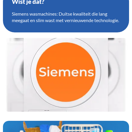
Wist je dat?
Siemens wasmachines: Duitse kwaliteit die lang
meegaat en slim wast met vernieuwende technologie.