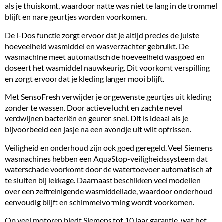
als je thuiskomt, waardoor natte was niet te lang in de trommel
blijft en nare geurtjes worden voorkomen.
De i-Dos functie zorgt ervoor dat je altijd precies de juiste
hoeveelheid wasmiddel en wasverzachter gebruikt. De
wasmachine meet automatisch de hoeveelheid wasgoed en
doseert het wasmiddel nauwkeurig. Dit voorkomt verspilling
en zorgt ervoor dat je kleding langer mooi blijft.
Met SensoFresh verwijder je ongewenste geurtjes uit kleding
zonder te wassen. Door actieve lucht en zachte nevel
verdwijnen bacteriën en geuren snel. Dit is ideaal als je
bijvoorbeeld een jasje na een avondje uit wilt opfrissen.
Veiligheid en onderhoud zijn ook goed geregeld. Veel Siemens
wasmachines hebben een AquaStop-veiligheidssysteem dat
waterschade voorkomt door de watertoevoer automatisch af
te sluiten bij lekkage. Daarnaast beschikken veel modellen
over een zelfreinigende wasmiddellade, waardoor onderhoud
eenvoudig blijft en schimmelvorming wordt voorkomen.
Op veel motoren biedt Siemens tot 10 jaar garantie, wat het