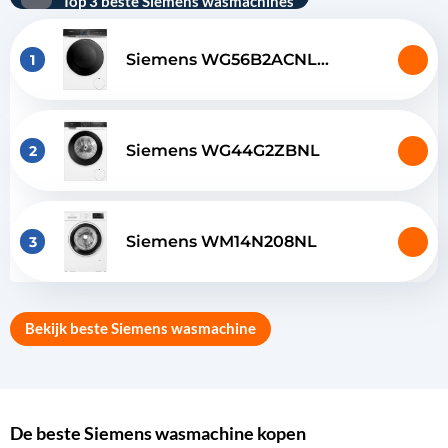
Top 3 beste Siemens wasmachines
Siemens WG56B2ACNL
1
intelligentDosing
Siemens WG44G2ZBNL
2
Siemens WM14N208NL
3
Bekijk beste Siemens wasmachine
De beste Siemens wasmachine kopen