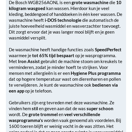
De Bosch WGB256AONL is een
grote wasmachine
die
10
kilogram wasgoed
kan wassen. Hierdoor kun je veel
kleding, beddengoed of handdoeken in één keer wassen. De
wasmachine heeft
i-DOS technologie
die automatisch de
juiste hoeveelheid wasmiddel en wasverzachter toevoegt.
Dit zorgt ervoor dat je was langer mooi blijft en je geen
wasmiddel verspilt.
De wasmachine heeft handige functies zoals
SpeedPerfect
waarmee je
tot 65% tijd bespaart
op je wasprogramma.
Met
Iron Assist
gebruikt de machine stoom om kreukels te
verminderen, zodat je minder hoeft te strijken. Voor
mensen met allergieën is er een
Hygiene Plus programma
dat op hogere temperatuur wast om dierenharen en pollen
te verwijderen. Je kunt de wasmachine ook
bedienen via
een app
op je telefoon.
Gebruikers zijn erg tevreden met deze wasmachine. Ze
vinden hem
stil
en geven aan dat de was
super schoon
wordt. De
grote trommel
en
veel verschillende
wasprogramma's
worden vaak genoemd als voordelen. Bij
1600 toeren blijft er weinig vocht in de was zitten. Het
enige nadeel is dat er geen aparte ruimte is voor wasmiddel