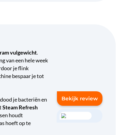
gram vulgewicht
.
ing van een hele week
rdoor je flink
hine bespaar je tot
Bekijk review
dood je bacteriën en
et
Steam Refresh
ssen houdt
as hoeft op te