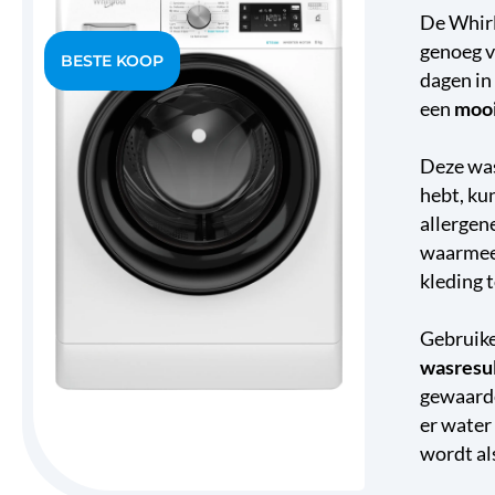
De Whirl
genoeg v
dagen in
een
mooi
Deze was
hebt, ku
allergen
waarmee 
kleding 
Gebruike
wasresu
gewaarde
er water
wordt al