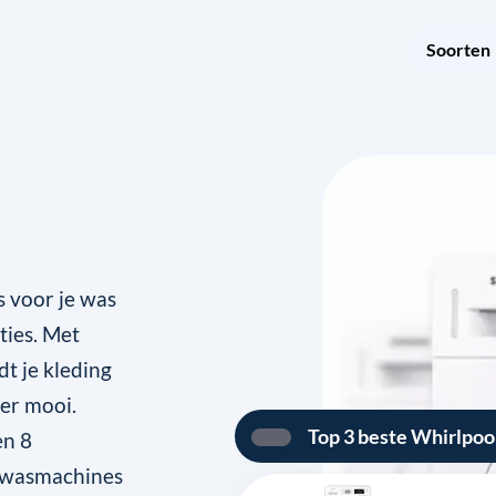
Soorten
 voor je was
ties. Met
t je kleding
ger mooi.
Top 3 beste Whirlpo
en 8
 wasmachines