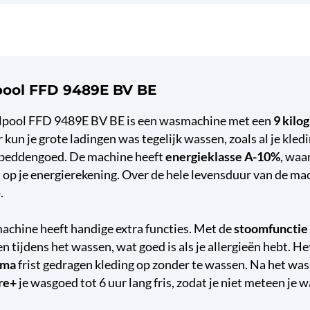
pool FFD 9489E BV BE
lpool FFD 9489E BV BE is een wasmachine met een
9 kilo
 kun je grote ladingen was tegelijk wassen, zoals al je kled
 beddengoed. De machine heeft
energieklasse A-10%
, waa
 op je energierekening. Over de hele levensduur van de mac
.
chine heeft handige extra functies. Met de
stoomfunctie
n tijdens het wassen, wat goed is als je allergieën hebt. H
mma
frist gedragen kleding op zonder te wassen. Na het wa
re+
je wasgoed tot 6 uur lang fris, zodat je niet meteen je w