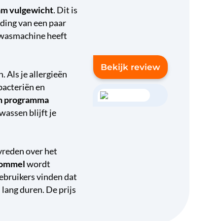
am vulgewicht
. Dit is
eding van een paar
 wasmachine heeft
Bekijk review
n. Als je allergieën
bacteriën en
h programma
assen blijft je
vreden over het
rommel
wordt
ebruikers vinden dat
lang duren. De prijs