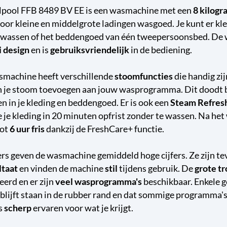
pool FFB 8489 BV EE is een wasmachine met een
8 kilogr
oor kleine en middelgrote ladingen wasgoed. Je kunt er kl
 wassen of het beddengoed van één tweepersoonsbed. De
 design
en is
gebruiksvriendelijk
in de bediening.
machine heeft verschillende
stoomfuncties
die handig zij
n je stoom toevoegen aan jouw wasprogramma. Dit doodt 
en in je kleding en beddengoed. Er is ook een
Steam Refres
je kleding in 20 minuten opfrist zonder te wassen. Na het w
tot
6 uur fris
dankzij de FreshCare+ functie.
rs geven de wasmachine gemiddeld hoge cijfers. Ze zijn te
ltaat
en vinden de machine
stil
tijdens gebruik. De
grote t
erd en er zijn
veel wasprogramma's
beschikbaar. Enkele g
 blijft staan in de rubber rand en dat sommige programma's 
s
scherp
ervaren voor wat je krijgt.