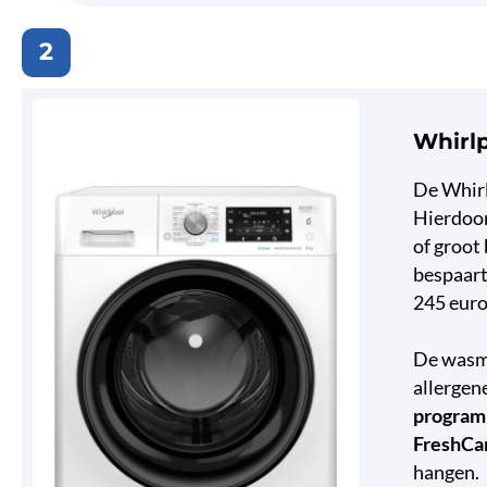
2
Whirl
De Whir
Hierdoor
of groot
bespaart
245 euro
De wasma
allergene
progra
FreshCa
hangen.