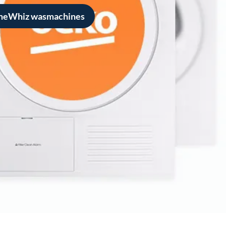
omeWhiz wasmachines