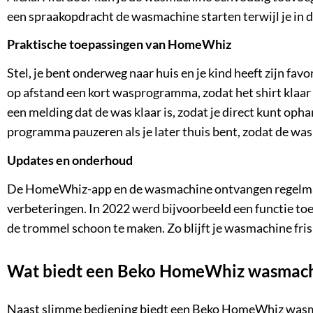
een spraakopdracht de wasmachine starten terwijl je in d
Praktische toepassingen van HomeWhiz
Stel, je bent onderweg naar huis en je kind heeft zijn fa
op afstand een kort wasprogramma, zodat het shirt klaar is
een melding dat de was klaar is, zodat je direct kunt oph
programma pauzeren als je later thuis bent, zodat de was ni
Updates en onderhoud
De HomeWhiz-app en de wasmachine ontvangen regelmat
verbeteringen. In 2022 werd bijvoorbeeld een functie to
de trommel schoon te maken. Zo blijft je wasmachine fris 
Wat biedt een Beko HomeWhiz wasmach
Naast slimme bediening biedt een Beko HomeWhiz wasma