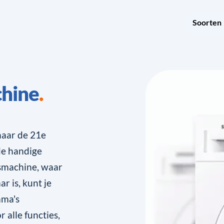
Soorten
hine
aar de 21e
de handige
smachine, waar
r is, kunt je
mma's
alle functies,