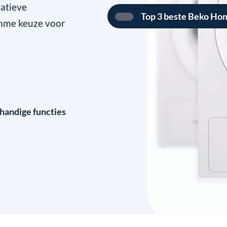
vatieve
Top 3 beste Beko H
imme keuze voor
andige functies