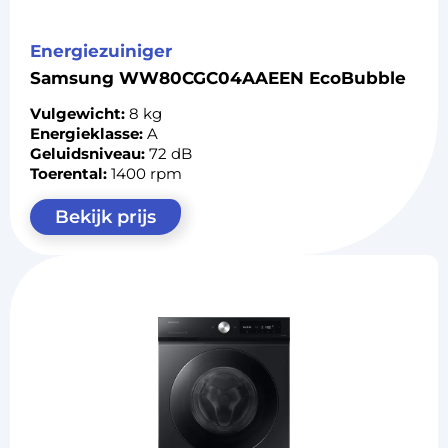
Energiezuiniger
Samsung WW80CGC04AAEEN EcoBubble
Vulgewicht:
8 kg
Energieklasse:
A
Geluidsniveau:
72 dB
Toerental:
1400 rpm
Bekijk prijs