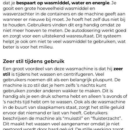
dat je
bespaart op wasmiddel, water en energie
. Je
gooit een grote hoeveelheid wasmiddel en
wasverzachter in de containers en de machine geeft aan
wanneer er nieuwe bij moet. Je hoeft het zelf dus niet bij
te houden. Gebruikers vinden dit erg handig omdat ze
niet meer hoeven te meten. De autodosering werkt goed
en zorgt voor een uitstekend wasresultaat. Dit systeem
helpt je ook om niet te veel wasmiddel te gebruiken, wat
beter is voor het milieu.
Zeer stil tijdens gebruik
Een groot voordeel van deze wasmachine is dat hij
zeer
stil
is tijdens het wassen en centrifugeren. Veel
gebruikers noemen dit als een belangrijk pluspunt. De
machine is zo stil dat je hem zelfs ‘s nachts kunt
gebruiken zonder anderen wakker te maken. Dit is
handig als je een druk schema hebt en alleen ‘s avonds of
‘s nachts tijd hebt om te wassen. Ook als de wasmachine
in de buurt van slaapkamers staat, zorgt het stille geluid
ervoor dat niemand er last van heeft. Gebruikers
beschrijven de machine als “muisstil” en “fluisterzacht”.
Dit maakt het wassen veel aangenamer omdat je niet
gestoord wordt door hard geluid. De stille werking zorgt