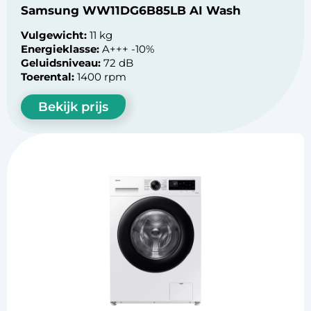
Samsung WW11DG6B85LB AI Wash
Vulgewicht:
11 kg
Energieklasse:
A+++ -10%
Geluidsniveau:
72 dB
Toerental:
1400 rpm
Bekijk prijs