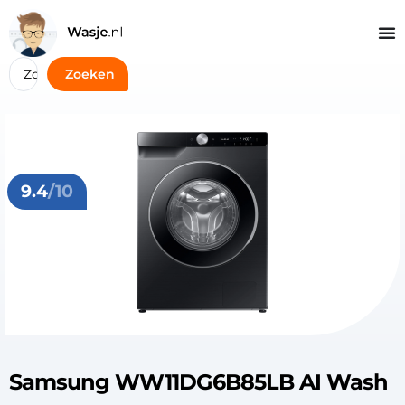
Zoeken
9.4
/10
Samsung WW11DG6B85LB AI Wash