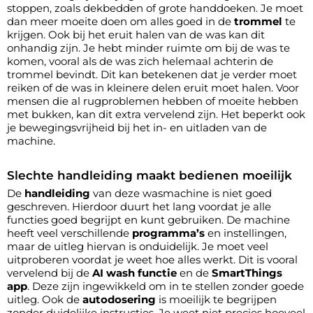
stoppen, zoals dekbedden of grote handdoeken. Je moet
dan meer moeite doen om alles goed in de
trommel
te
krijgen. Ook bij het eruit halen van de was kan dit
onhandig zijn. Je hebt minder ruimte om bij de was te
komen, vooral als de was zich helemaal achterin de
trommel bevindt. Dit kan betekenen dat je verder moet
reiken of de was in kleinere delen eruit moet halen. Voor
mensen die al rugproblemen hebben of moeite hebben
met bukken, kan dit extra vervelend zijn. Het beperkt ook
je bewegingsvrijheid bij het in- en uitladen van de
machine.
Slechte handleiding maakt bedienen moeilijk
De
handleiding
van deze wasmachine is niet goed
geschreven. Hierdoor duurt het lang voordat je alle
functies goed begrijpt en kunt gebruiken. De machine
heeft veel verschillende
programma’s
en instellingen,
maar de uitleg hiervan is onduidelijk. Je moet veel
uitproberen voordat je weet hoe alles werkt. Dit is vooral
vervelend bij de
AI wash functie
en de
SmartThings
app
. Deze zijn ingewikkeld om in te stellen zonder goede
uitleg. Ook de
autodosering
is moeilijk te begrijpen
zonder duidelijke instructies. Je weet niet precies hoeveel