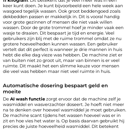
11 kilogram
. Dit betekent dat je veel meer was in één
keer kunt doen. Je kunt bijvoorbeeld een hele week aan
wasgoed tegelijk wassen. Ook groot beddengoed zoals
dekbedden passen er makkelijk in. Dit is vooral handig
voor grote gezinnen of mensen die niet vaak willen
wassen. Door de grote trommel hoef je minder vaak een
wasje te draaien. Dit bespaart je tijd en energie. Veel
gebruikers zijn blij met de ruime trommel omdat ze nu
grotere hoeveelheden kunnen wassen. Een gebruiker
vertelt dat dit perfect is wanneer je drie mannen in huis
hebt die elke dag vieze was hebben. De machine ziet er
van buiten niet zo groot uit, maar van binnen is er veel
ruimte. Dit maakt het een slimme keuze voor mensen
die veel was hebben maar niet veel ruimte in huis.
Automatische dosering bespaart geld en
moeite
De
AI wash functie
zorgt ervoor dat de machine zelf je
wasmiddel en wasverzachter doseert. Je hoeft niet meer
na te denken over hoeveel wasmiddel je moet gebruiken.
De machine scant tijdens het wassen hoeveel was er in
zit en hoe vies het water is. Op basis daarvan gebruikt hij
precies de juiste hoeveelheid wasmiddel. Dit betekent