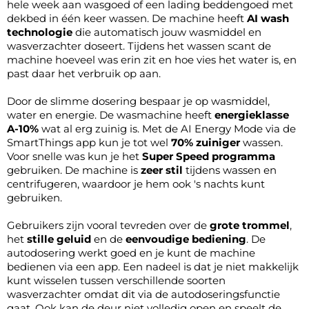
hele week aan wasgoed of een lading beddengoed met
dekbed in één keer wassen. De machine heeft
AI wash
technologie
die automatisch jouw wasmiddel en
wasverzachter doseert. Tijdens het wassen scant de
machine hoeveel was erin zit en hoe vies het water is, en
past daar het verbruik op aan.
Door de slimme dosering bespaar je op wasmiddel,
water en energie. De wasmachine heeft
energieklasse
A-10%
wat al erg zuinig is. Met de AI Energy Mode via de
SmartThings app kun je tot wel
70% zuiniger
wassen.
Voor snelle was kun je het
Super Speed programma
gebruiken. De machine is
zeer stil
tijdens wassen en
centrifugeren, waardoor je hem ook 's nachts kunt
gebruiken.
Gebruikers zijn vooral tevreden over de
grote trommel
,
het
stille geluid
en de
eenvoudige bediening
. De
autodosering werkt goed en je kunt de machine
bedienen via een app. Een nadeel is dat je niet makkelijk
kunt wisselen tussen verschillende soorten
wasverzachter omdat dit via de autodoseringsfunctie
gaat. Ook kan de deur niet volledig open en speelt de