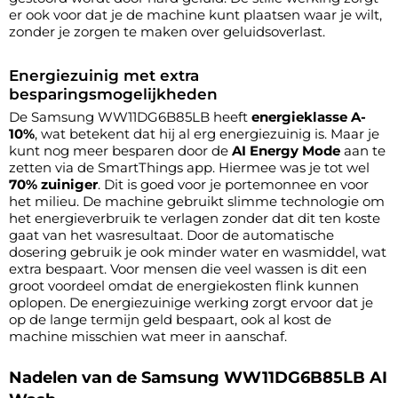
er ook voor dat je de machine kunt plaatsen waar je wilt,
zonder je zorgen te maken over geluidsoverlast.
Energiezuinig met extra
besparingsmogelijkheden
De Samsung WW11DG6B85LB heeft
energieklasse A-
10%
, wat betekent dat hij al erg energiezuinig is. Maar je
kunt nog meer besparen door de
AI Energy Mode
aan te
zetten via de SmartThings app. Hiermee was je tot wel
70% zuiniger
. Dit is goed voor je portemonnee en voor
het milieu. De machine gebruikt slimme technologie om
het energieverbruik te verlagen zonder dat dit ten koste
gaat van het wasresultaat. Door de automatische
dosering gebruik je ook minder water en wasmiddel, wat
extra bespaart. Voor mensen die veel wassen is dit een
groot voordeel omdat de energiekosten flink kunnen
oplopen. De energiezuinige werking zorgt ervoor dat je
op de lange termijn geld bespaart, ook al kost de
machine misschien wat meer in aanschaf.
Nadelen van de Samsung WW11DG6B85LB AI