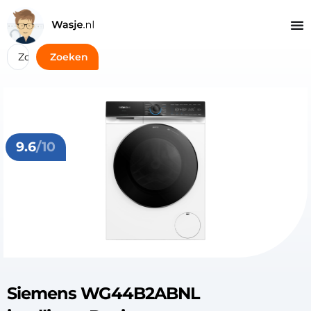
Zoeken
9.6
/10
Siemens WG44B2ABNL