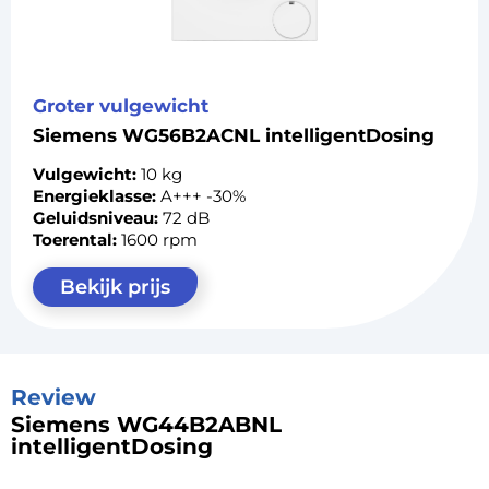
Groter vulgewicht
Siemens WG56B2ACNL intelligentDosing
Vulgewicht:
10 kg
Energieklasse:
A+++ -30%
Geluidsniveau:
72 dB
Toerental:
1600 rpm
Bekijk prijs
Review
Siemens WG44B2ABNL
intelligentDosing