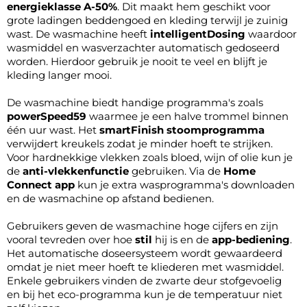
energieklasse A-50%
. Dit maakt hem geschikt voor
grote ladingen beddengoed en kleding terwijl je zuinig
wast. De wasmachine heeft
intelligentDosing
waardoor
wasmiddel en wasverzachter automatisch gedoseerd
worden. Hierdoor gebruik je nooit te veel en blijft je
kleding langer mooi.
De wasmachine biedt handige programma's zoals
powerSpeed59
waarmee je een halve trommel binnen
één uur wast. Het
smartFinish stoomprogramma
verwijdert kreukels zodat je minder hoeft te strijken.
Voor hardnekkige vlekken zoals bloed, wijn of olie kun je
de
anti-vlekkenfunctie
gebruiken. Via de
Home
Connect app
kun je extra wasprogramma's downloaden
en de wasmachine op afstand bedienen.
Gebruikers geven de wasmachine hoge cijfers en zijn
vooral tevreden over hoe
stil
hij is en de
app-bediening
.
Het automatische doseersysteem wordt gewaardeerd
omdat je niet meer hoeft te kliederen met wasmiddel.
Enkele gebruikers vinden de zwarte deur stofgevoelig
en bij het eco-programma kun je de temperatuur niet