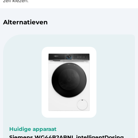
zelf kiezen.
Alternatieven
Huidige apparaat
Siemens WG44B2ABNL intelligentDosing