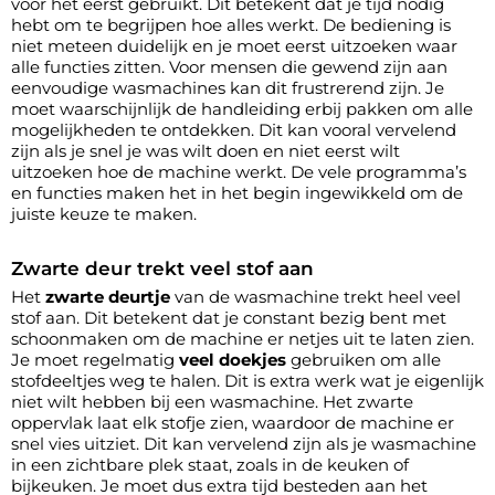
voor het eerst gebruikt. Dit betekent dat je tijd nodig
hebt om te begrijpen hoe alles werkt. De bediening is
niet meteen duidelijk en je moet eerst uitzoeken waar
alle functies zitten. Voor mensen die gewend zijn aan
eenvoudige wasmachines kan dit frustrerend zijn. Je
moet waarschijnlijk de handleiding erbij pakken om alle
mogelijkheden te ontdekken. Dit kan vooral vervelend
zijn als je snel je was wilt doen en niet eerst wilt
uitzoeken hoe de machine werkt. De vele programma’s
en functies maken het in het begin ingewikkeld om de
juiste keuze te maken.
Zwarte deur trekt veel stof aan
Het
zwarte deurtje
van de wasmachine trekt heel veel
stof aan. Dit betekent dat je constant bezig bent met
schoonmaken om de machine er netjes uit te laten zien.
Je moet regelmatig
veel doekjes
gebruiken om alle
stofdeeltjes weg te halen. Dit is extra werk wat je eigenlijk
niet wilt hebben bij een wasmachine. Het zwarte
oppervlak laat elk stofje zien, waardoor de machine er
snel vies uitziet. Dit kan vervelend zijn als je wasmachine
in een zichtbare plek staat, zoals in de keuken of
bijkeuken. Je moet dus extra tijd besteden aan het