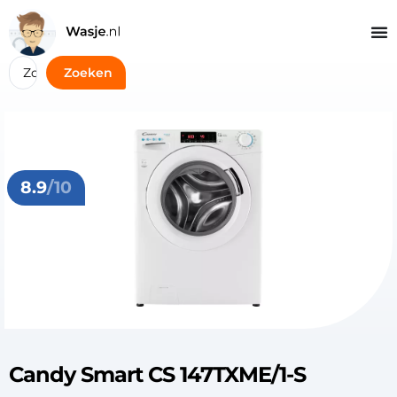
Zoeken
8.9
/10
Candy Smart CS 147TXME/1-S