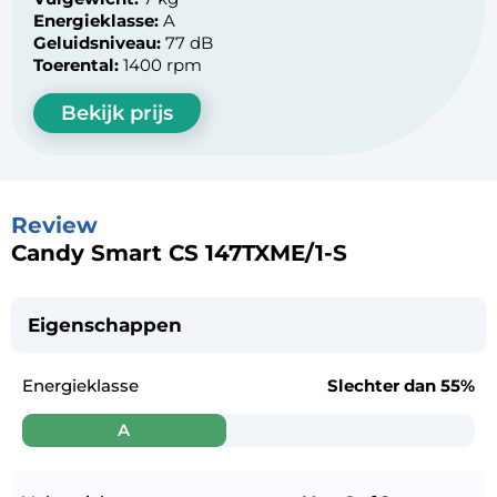
Energieklasse:
A
Geluidsniveau:
77 dB
Toerental:
1400 rpm
Bekijk prijs
Review
Candy Smart CS 147TXME/1-S
Eigenschappen
Energieklasse
Slechter dan
55%
A