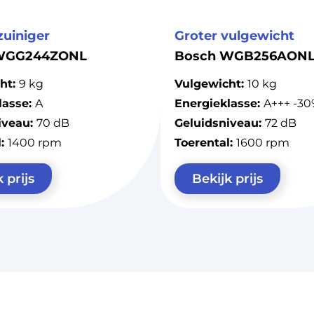
zuiniger
Groter vulgewicht
WGG244ZONL
Bosch WGB256AON
ht:
9 kg
Vulgewicht:
10 kg
lasse:
A
Energieklasse:
A+++ -30
iveau:
70 dB
Geluidsniveau:
72 dB
l:
1400 rpm
Toerental:
1600 rpm
 prijs
Bekijk prijs