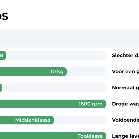
OS
B
Slechter 
10 kg
Voor een
Normaal g
1600 rpm
Droge wa
Middenklasse
Voldoende
Topklasse
Lange lev