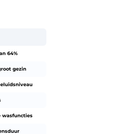
dan
64%
groot gezin
eluidsniveau
s
 wasfuncties
ensduur