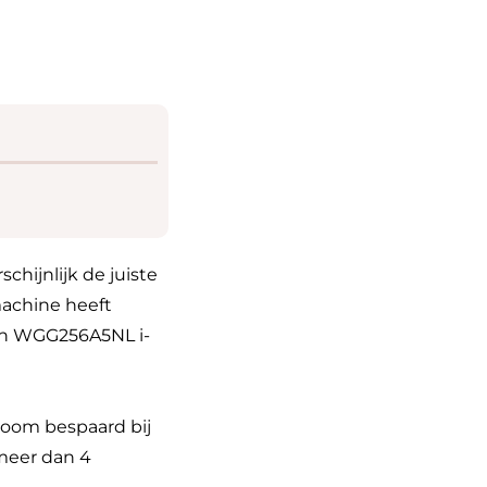
hijnlijk de juiste
machine heeft
ch WGG256A5NL i-
room bespaard bij
 meer dan 4