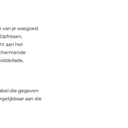
 van je wasgoed.
Opfrissen,
ht aan het
eschermende
middellade,
label die gegeven
gelijkbaar aan die