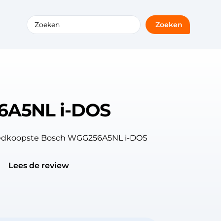
Zoeken
6A5NL i-DOS
goedkoopste Bosch WGG256A5NL i-DOS
Lees de review