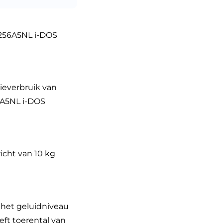
256A5NL i-DOS
ieverbruik van
56A5NL i-DOS
icht van 10 kg
 het geluidniveau
eft toerental van