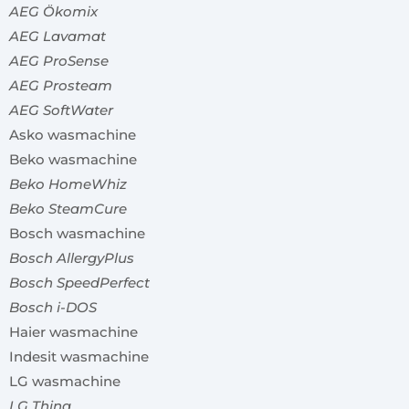
AEG Ökomix
AEG Lavamat
AEG ProSense
AEG Prosteam
AEG SoftWater
Asko wasmachine
Beko wasmachine
Beko HomeWhiz
Beko SteamCure
Bosch wasmachine
Bosch AllergyPlus
Bosch SpeedPerfect
Bosch i-DOS
Haier wasmachine
Indesit wasmachine
LG wasmachine
LG Thinq