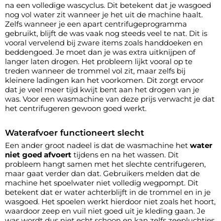
na een volledige wascyclus. Dit betekent dat je wasgoed
nog vol water zit wanneer je het uit de machine haalt.
Zelfs wanneer je een apart centrifugeprogramma
gebruikt, blijft de was vaak nog steeds veel te nat. Dit is
vooral vervelend bij zware items zoals handdoeken en
beddengoed. Je moet dan je was extra uitknijpen of
langer laten drogen. Het probleem lijkt vooral op te
treden wanneer de trommel vol zit, maar zelfs bij
kleinere ladingen kan het voorkomen. Dit zorgt ervoor
dat je veel meer tijd kwijt bent aan het drogen van je
was. Voor een wasmachine van deze prijs verwacht je dat
het centrifugeren gewoon goed werkt.
Waterafvoer functioneert slecht
Een ander groot nadeel is dat de wasmachine het
water
niet goed afvoert
tijdens en na het wassen. Dit
probleem hangt samen met het slechte centrifugeren,
maar gaat verder dan dat. Gebruikers melden dat de
machine het spoelwater niet volledig wegpompt. Dit
betekent dat er water achterblijft in de trommel en in je
wasgoed. Het spoelen werkt hierdoor niet zoals het hoort,
waardoor zeep en vuil niet goed uit je kleding gaan. Je
was wordt dus niet echt schoon en kan zelfs zeepluchtjes