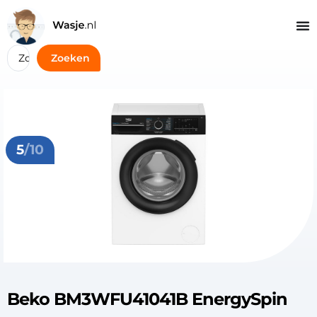
Zoeken
5
/10
Beko BM3WFU41041B EnergySpin