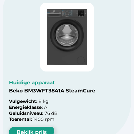
Huidige apparaat
Beko BM3WFT3841A SteamCure
Vulgewicht:
8 kg
Energieklasse:
A
Geluidsniveau:
76 dB
Toerental:
1400 rpm
Bekijk prijs