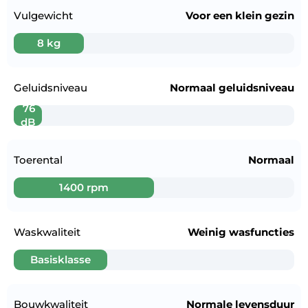
Vulgewicht
Voor een
klein gezin
8 kg
Geluidsniveau
Normaal geluidsniveau
76
dB
Toerental
Normaal
1400 rpm
Waskwaliteit
Weinig wasfuncties
Basisklasse
Bouwkwaliteit
Normale levensduur