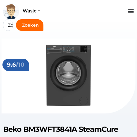
Zoeken
9.6
/10
Beko BM3WFT3841A SteamCure