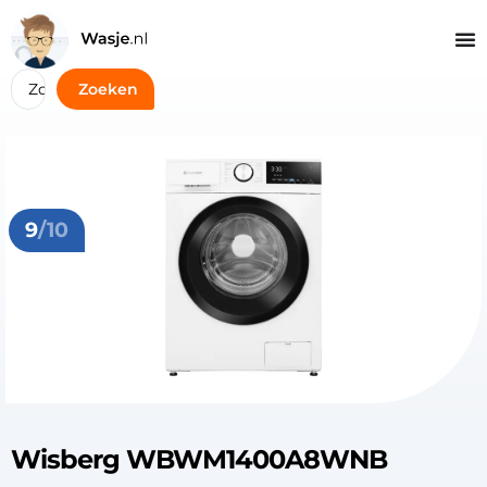
Zoeken
9
/10
Wisberg WBWM1400A8WNB