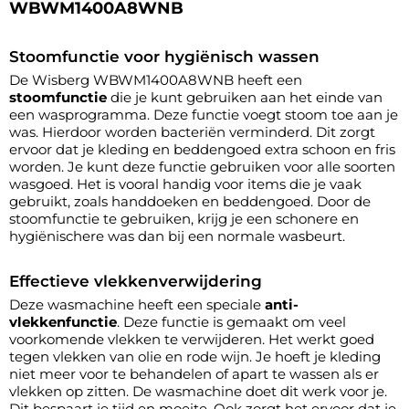
WBWM1400A8WNB
Stoomfunctie voor hygiënisch wassen
De Wisberg WBWM1400A8WNB heeft een
stoomfunctie
die je kunt gebruiken aan het einde van
een wasprogramma. Deze functie voegt stoom toe aan je
was. Hierdoor worden bacteriën verminderd. Dit zorgt
ervoor dat je kleding en beddengoed extra schoon en fris
worden. Je kunt deze functie gebruiken voor alle soorten
wasgoed. Het is vooral handig voor items die je vaak
gebruikt, zoals handdoeken en beddengoed. Door de
stoomfunctie te gebruiken, krijg je een schonere en
hygiënischere was dan bij een normale wasbeurt.
Effectieve vlekkenverwijdering
Deze wasmachine heeft een speciale
anti-
vlekkenfunctie
. Deze functie is gemaakt om veel
voorkomende vlekken te verwijderen. Het werkt goed
tegen vlekken van olie en rode wijn. Je hoeft je kleding
niet meer voor te behandelen of apart te wassen als er
vlekken op zitten. De wasmachine doet dit werk voor je.
Dit bespaart je tijd en moeite. Ook zorgt het ervoor dat je