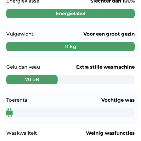
Energieklasse
Slechter dan
100%
Energielabel
Vulgewicht
Voor een
groot gezin
11 kg
Geluidsniveau
Extra stille wasmachine
70 dB
Toerental
Vochtige was
1200
rpm
Waskwaliteit
Weinig wasfuncties