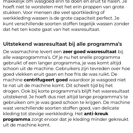
makkelijk om wasgoed erin te doen en eruit te halen. Je
hoeft niet te worstelen met het erin proppen van grote
stukken. Voor mensen die veel sportkleding of
werkkleding wassen is de grote capaciteit perfect. Je
kunt verschillende soorten stoffen tegelijk wassen zonder
dat het ten koste gaat van het wasresultaat.
Uitstekend wasresultaat bij alle programma’s
De wasmachine levert een
zeer goed wasresultaat
bij
alle wasprogramma’s. Of je nu het snelle programma
gebruikt of een langer programma, je was komt altijd
schoon uit de machine. Gebruikers zijn tevreden over hoe
goed vlekken eruit gaan en hoe fris de was ruikt. De
machine
centrifugeert goed
waardoor je wasgoed niet
te nat uit de machine komt. Dit scheelt tijd bij het
drogen. Ook bij korte programma’s blijft het wasresultaat
uitstekend. Je hoeft dus niet altijd lange programma’s te
gebruiken om je was goed schoon te krijgen. De machine
wast verschillende soorten stoffen goed, van delicate
kleding tot stevige werkkleding. Het
anti-kreuk
programma
zorgt ervoor dat je kleding minder gekreukt
uit de machine komt.