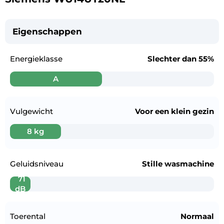
Eigenschappen
Energieklasse
Slechter dan
55%
A
Vulgewicht
Voor een
klein gezin
8 kg
Geluidsniveau
Stille wasmachine
71
dB
Toerental
Normaal