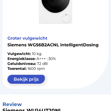
Groter vulgewicht
Siemens WG56B2ACNL intelligentDosing
Vulgewicht:
10 kg
Energieklasse:
A+++ -30%
Geluidsniveau:
72 dB
Toerental:
1600 rpm
Bekijk prijs
Review
Siemens WU14UT20NL