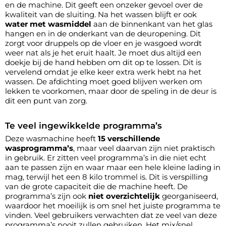
en de machine. Dit geeft een onzeker gevoel over de
kwaliteit van de sluiting. Na het wassen blijft er ook
water met wasmiddel
aan de binnenkant van het glas
hangen en in de onderkant van de deuropening. Dit
zorgt voor druppels op de vloer en je wasgoed wordt
weer nat als je het eruit haalt. Je moet dus altijd een
doekje bij de hand hebben om dit op te lossen. Dit is
vervelend omdat je elke keer extra werk hebt na het
wassen. De afdichting moet goed blijven werken om
lekken te voorkomen, maar door de speling in de deur is
dit een punt van zorg.
Te veel ingewikkelde programma’s
Deze wasmachine heeft
15 verschillende
wasprogramma’s
, maar veel daarvan zijn niet praktisch
in gebruik. Er zitten veel programma’s in die niet echt
aan te passen zijn en waar maar een hele kleine lading in
mag, terwijl het een 8 kilo trommel is. Dit is verspilling
van de grote capaciteit die de machine heeft. De
programma’s zijn ook
niet overzichtelijk
georganiseerd,
waardoor het moeilijk is om snel het juiste programma te
vinden. Veel gebruikers verwachten dat ze veel van deze
programma’s nooit zullen gebruiken. Het mix/snel