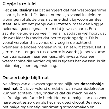
Piepje is te luid
Het
geluidssignaal
dat aangeeft dat het wasprogramma
klaar is, is te luid. Dit kan storend zijn, vooral in kleinere
woningen of als de wasmachine dicht bij woonruimtes
staat. Je kunt het piepje wel uitzetten, maar dan krijg je
helemaal geen signaal meer dat je was klaar is. Een
zachter geluidje zou veel fijner zijn, zodat je wel hoort dat
de was klaar is zonder dat het te opdringerig is. Dit is
vooral vervelend ‘s avonds of vroeg in de ochtend,
wanneer je andere mensen in huis niet wilt storen. Het is
jammer dat er geen tussenvorm is waarbij je het volume
kunt aanpassen naar een geschikt niveau. Voor een
wasmachine die verder vrij stil is tijdens het wassen, is dit
luide piepje een tegenstelling.
Doseerbakje blijft nat
Na afloop van elk wasprogramma blijft het
doseerbakje
heel nat
. Dit is vervelend omdat er dan wasmiddelresten
kunnen achterblijven, ondanks dat de machine een
zelfreinigende functie heeft. Het natte bakje kan ook voor
nare geurtjes zorgen als het niet goed droogt. Je moet
het bakje regelmatig handmatig schoonmaken en