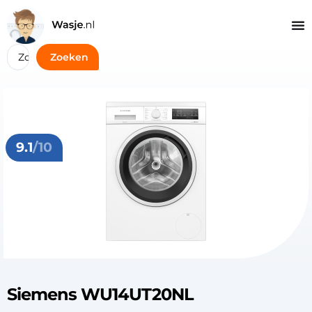
Zoeken
9.1
/10
Siemens WU14UT20NL