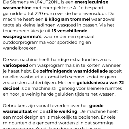
De Siemens WU14UT20NL is een
energiezuinige
wasmachine
met energieklasse A. Je bespaart
gemiddeld tot 220 euro over de hele levensduur. De
machine heeft een
8 kilogram trommel
waar zowel
grote als kleine ladingen wasgoed in passen. Via het
touchscreen kies je uit
15 verschillende
wasprogramma's
, waaronder een speciaal
outdoorprogramma voor sportkleding en
wandelbroeken.
De wasmachine heeft handige extra functies zoals
varioSpeed
om wasprogramma's in te korten wanneer
je haast hebt. De
zelfreinigende wasmiddellade
spoelt
na elke wasbeurt automatisch schoon, zodat er geen
zeepresten achterblijven. Met een
geluidsniveau van 72
decibel
is de machine stil genoeg voor kleinere ruimtes
en hoor je weinig harde geluiden tijdens het wassen.
Gebruikers zijn vooral tevreden over het
goede
wasresultaat
en de
stille werking
. De machine heeft
een mooi design en is makkelijk te bedienen. Enkele
minpunten die genoemd worden zijn dat sommige
wasprogramma's vrij lang duren en dat er veel