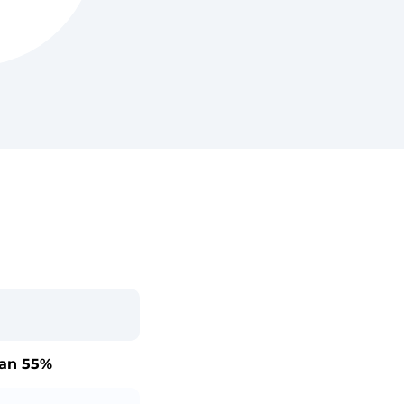
dan
55%