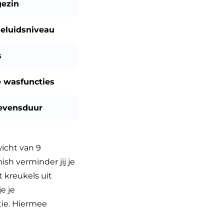
gezin
eluidsniveau
s
 wasfuncties
evensduur
icht van 9
sh verminder jij je
 kreukels uit
e je
tie. Hiermee