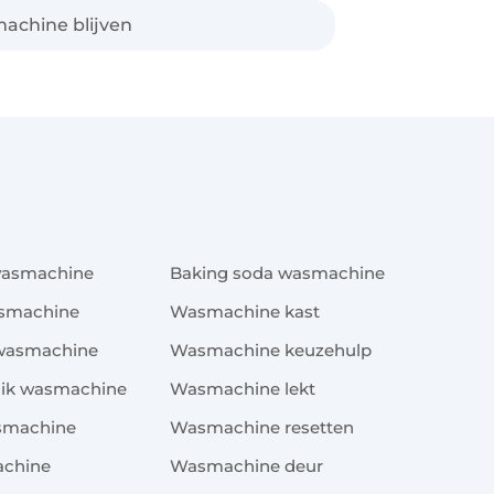
achine blijven
x
wasmachine
Baking soda wasmachine
asmachine
Wasmachine kast
 wasmachine
Wasmachine keuzehulp
uik wasmachine
Wasmachine lekt
asmachine
Wasmachine resetten
achine
Wasmachine deur