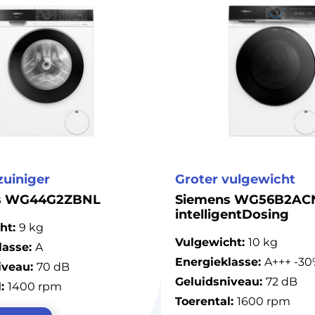
zuiniger
Groter vulgewicht
s WG44G2ZBNL
Siemens WG56B2AC
intelligentDosing
ht:
9 kg
Vulgewicht:
10 kg
lasse:
A
Energieklasse:
A+++ -30
iveau:
70 dB
Geluidsniveau:
72 dB
l:
1400 rpm
Toerental:
1600 rpm