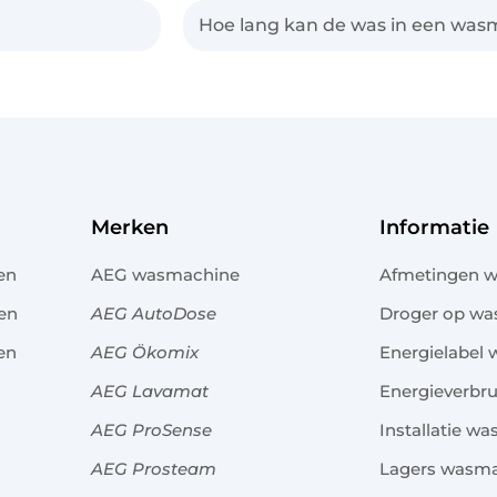
Hoe lang kan de was in een wasm
Merken
Informatie
en
AEG wasmachine
Afmetingen 
en
AEG AutoDose
Droger op w
en
AEG Ökomix
Energielabel
AEG Lavamat
Energieverbr
AEG ProSense
Installatie w
AEG Prosteam
Lagers wasm