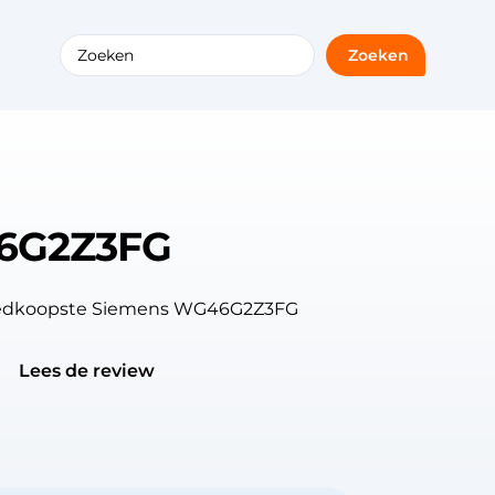
Zoeken
6G2Z3FG
goedkoopste Siemens WG46G2Z3FG
Lees de review