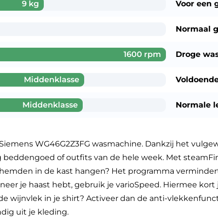
9 kg
Voor een
Normaal g
1600 rpm
Droge wa
Middenklasse
Voldoende
Middenklasse
Normale l
e Siemens WG46G2Z3FG wasmachine. Dankzij het vulgew
 beddengoed of outfits van de hele week. Met steamFini
overhemden in de kast hangen? Het programma vermindert
eer je haast hebt, gebruik je varioSpeed. Hiermee kort j
 wijnvlek in je shirt? Activeer dan de anti-vlekkenfunc
dig uit je kleding.