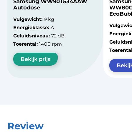
Samsung WW90T534AAW
Samsun
Autodose
WW80C
EcoBub
Vulgewicht:
9 kg
Vulgewic
Energieklasse:
A
Energiek
Geluidsniveau:
72 dB
Geluidsn
Toerental:
1400 rpm
Toerenta
Bekijk prijs
Bekijk
Review