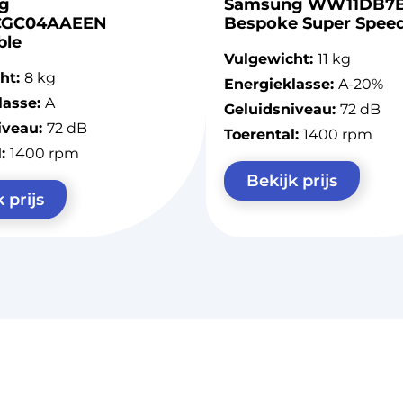
g
Samsung WW11DB7
GC04AAEEN
Bespoke Super Spee
ble
Vulgewicht:
11 kg
ht:
8 kg
Energieklasse:
A-20%
lasse:
A
Geluidsniveau:
72 dB
iveau:
72 dB
Toerental:
1400 rpm
l:
1400 rpm
Bekijk prijs
 prijs