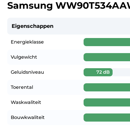
Samsung WW90T534AAW
Eigenschappen
Energieklasse
Vulgewicht
Geluidsniveau
72 dB
Toerental
Waskwaliteit
Bouwkwaliteit