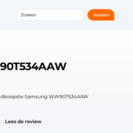
Zoeken
90T534AAW
 goedkoopste Samsung WW90T534AAW
Lees de review