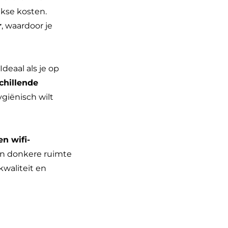
jkse kosten.
r
, waardoor je
deaal als je op
chillende
ygiënisch wilt
en wifi-
een donkere ruimte
waliteit en