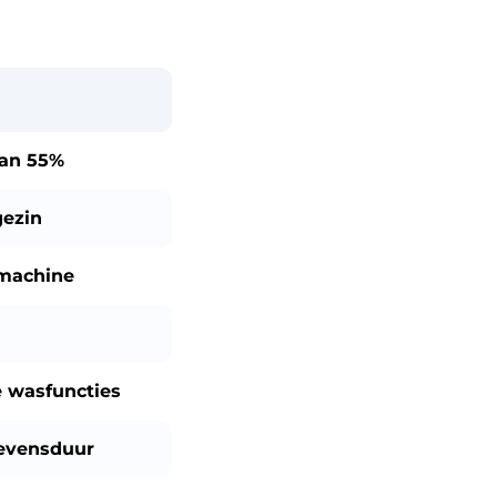
dan
55%
gezin
smachine
 wasfuncties
evensduur