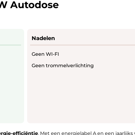
 Autodose
Nadelen
Geen WI-FI
Geen trommelverlichting
rgie-efficiëntie
. Met een energielabel A en een jaarlijks