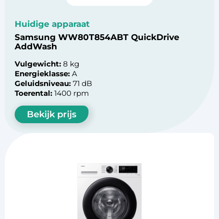
Huidige apparaat
Samsung WW80T854ABT QuickDrive
AddWash
Vulgewicht:
8 kg
Energieklasse:
A
Geluidsniveau:
71 dB
Toerental:
1400 rpm
Bekijk prijs