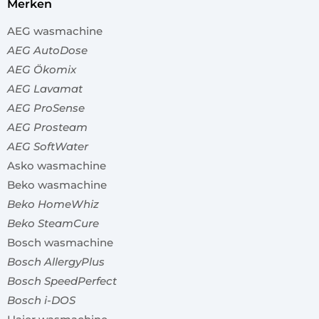
merken
AEG wasmachine
AEG AutoDose
AEG Ökomix
AEG Lavamat
AEG ProSense
AEG Prosteam
AEG SoftWater
Asko wasmachine
Beko wasmachine
Beko HomeWhiz
Beko SteamCure
Bosch wasmachine
Bosch AllergyPlus
Bosch SpeedPerfect
Bosch i-DOS