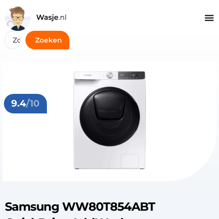
Zoeken
9.4
/10
Samsung WW80T854ABT