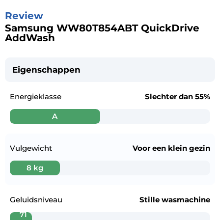
Review
Samsung WW80T854ABT QuickDrive
AddWash
Eigenschappen
Energieklasse
Slechter dan
55%
A
Vulgewicht
Voor een
klein gezin
8 kg
Geluidsniveau
Stille wasmachine
71