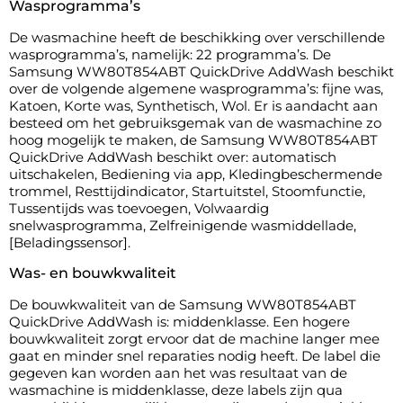
Wasprogramma’s
De wasmachine heeft de beschikking over verschillende
wasprogramma’s, namelijk: 22 programma’s. De
Samsung WW80T854ABT QuickDrive AddWash beschikt
over de volgende algemene wasprogramma’s: fijne was,
Katoen, Korte was, Synthetisch, Wol. Er is aandacht aan
besteed om het gebruiksgemak van de wasmachine zo
hoog mogelijk te maken, de Samsung WW80T854ABT
QuickDrive AddWash beschikt over: automatisch
uitschakelen, Bediening via app, Kledingbeschermende
trommel, Resttijdindicator, Startuitstel, Stoomfunctie,
Tussentijds was toevoegen, Volwaardig
snelwasprogramma, Zelfreinigende wasmiddellade,
[Beladingssensor].
Was- en bouwkwaliteit
De bouwkwaliteit van de Samsung WW80T854ABT
QuickDrive AddWash is: middenklasse. Een hogere
bouwkwaliteit zorgt ervoor dat de machine langer mee
gaat en minder snel reparaties nodig heeft. De label die
gegeven kan worden aan het was resultaat van de
wasmachine is middenklasse, deze labels zijn qua