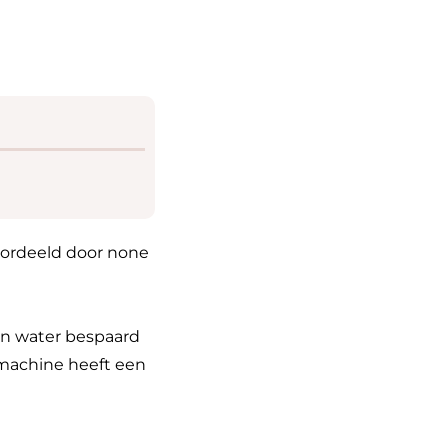
oordeeld door none
en water bespaard
 machine heeft een