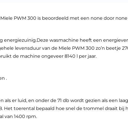
e Miele PWM 300 is beoordeeld met een none door non
rg energiezuinig.Deze wasmachine heeft een energieve
op gehele levensduur van de Miele PWM 300 zo’n beetje 27
bruikt de machine ongeveer 8140 l per jaar.
en .
ls er luid, en onder de 71 db wordt gezien als een laag
 Het toerental bepaald hoe snel de trommel draait bij 
al van 1400 rpm.