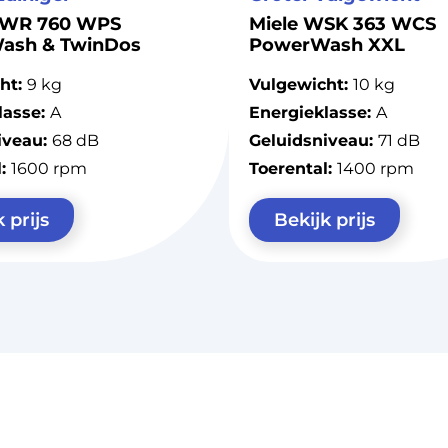
WWR 760 WPS
Miele WSK 363 WCS
ash & TwinDos
PowerWash XXL
ht:
9 kg
Vulgewicht:
10 kg
lasse:
A
Energieklasse:
A
iveau:
68 dB
Geluidsniveau:
71 dB
l:
1600 rpm
Toerental:
1400 rpm
 prijs
Bekijk prijs