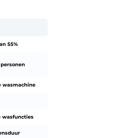
dan
55%
2 personen
lle wasmachine
 wasfuncties
ensduur