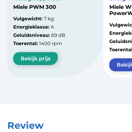
Miele PWM 300
Miele 
PowerW
Vulgewicht:
7 kg
Vulgewic
Energieklasse:
A
Energiek
Geluidsniveau:
69 dB
Geluidsn
Toerental:
1400 rpm
Toerenta
Bekijk prijs
Bekijk
Review