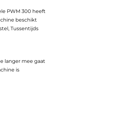
iele PWM 300 heeft
achine beschikt
tel, Tussentijds
ne langer mee gaat
chine is