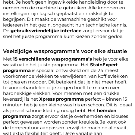
hebt. Je hoeft geen ingewikkelde handleiding door te
nemen om de machine te gebruiken. Alle knoppen en
instellingen zijn logisch geplaatst en makkelijk te
begrijpen. Dit maakt de wasmachine geschikt voor
iedereen in het gezin, ongeacht hun technische kennis.
De
gebruiksvriendelijke interface
zorgt ervoor dat je
snel het juiste programma kunt kiezen zonder gedoe.
Veelzijdige wasprogramma’s voor elke situatie
Met
15 verschillende wasprogramma’s
heb je voor elke
wassituatie het juiste programma. Het
StainExpert
programma
is speciaal ontwikkeld om de 24 meest
voorkomende vlekken te verwijderen, van koffievlekken
tot gras en modder. Dit betekent dat je niet meer hoeft
te voorbehandelen of je zorgen hoeft te maken over
hardnekkige vlekken. Voor mensen met een drukke
levensstijl is het
Xpress programma
perfect – binnen 15
minuten heb je een kleine was fris en schoon. Dit is ideaal
als je snel schone kleding nodig hebt. Het
hemden
programma
zorgt ervoor dat je overhemden en blouses
perfect gewassen worden zonder kreukels. Je kunt ook
de temperatuur aanpassen terwijl de machine al draait,
wat extra flexibiliteit geeft. Deze variatie aan