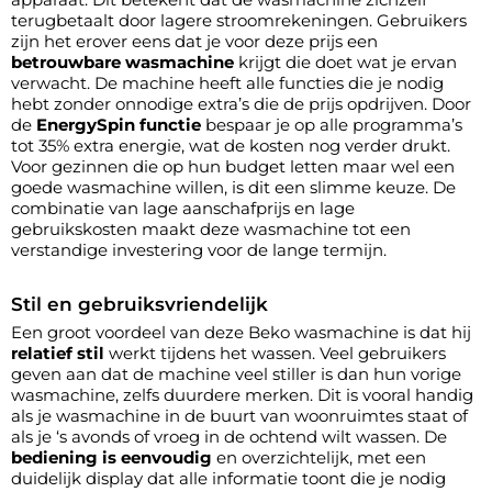
terugbetaalt door lagere stroomrekeningen. Gebruikers
zijn het erover eens dat je voor deze prijs een
betrouwbare wasmachine
krijgt die doet wat je ervan
verwacht. De machine heeft alle functies die je nodig
hebt zonder onnodige extra’s die de prijs opdrijven. Door
de
EnergySpin functie
bespaar je op alle programma’s
tot 35% extra energie, wat de kosten nog verder drukt.
Voor gezinnen die op hun budget letten maar wel een
goede wasmachine willen, is dit een slimme keuze. De
combinatie van lage aanschafprijs en lage
gebruikskosten maakt deze wasmachine tot een
verstandige investering voor de lange termijn.
Stil en gebruiksvriendelijk
Een groot voordeel van deze Beko wasmachine is dat hij
relatief stil
werkt tijdens het wassen. Veel gebruikers
geven aan dat de machine veel stiller is dan hun vorige
wasmachine, zelfs duurdere merken. Dit is vooral handig
als je wasmachine in de buurt van woonruimtes staat of
als je ‘s avonds of vroeg in de ochtend wilt wassen. De
bediening is eenvoudig
en overzichtelijk, met een
duidelijk display dat alle informatie toont die je nodig