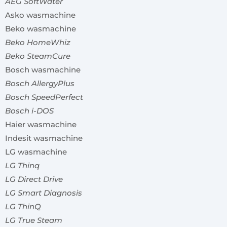
AEG SoftWater
Asko wasmachine
Beko wasmachine
Beko HomeWhiz
Beko SteamCure
Bosch wasmachine
Bosch AllergyPlus
Bosch SpeedPerfect
Bosch i-DOS
Haier wasmachine
Indesit wasmachine
LG wasmachine
LG Thinq
LG Direct Drive
LG Smart Diagnosis
LG ThinQ
LG True Steam