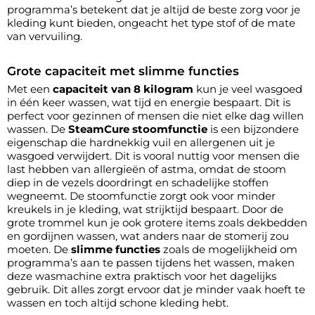
programma’s betekent dat je altijd de beste zorg voor je
kleding kunt bieden, ongeacht het type stof of de mate
van vervuiling.
Grote capaciteit met slimme functies
Met een
capaciteit van 8 kilogram
kun je veel wasgoed
in één keer wassen, wat tijd en energie bespaart. Dit is
perfect voor gezinnen of mensen die niet elke dag willen
wassen. De
SteamCure stoomfunctie
is een bijzondere
eigenschap die hardnekkig vuil en allergenen uit je
wasgoed verwijdert. Dit is vooral nuttig voor mensen die
last hebben van allergieën of astma, omdat de stoom
diep in de vezels doordringt en schadelijke stoffen
wegneemt. De stoomfunctie zorgt ook voor minder
kreukels in je kleding, wat strijktijd bespaart. Door de
grote trommel kun je ook grotere items zoals dekbedden
en gordijnen wassen, wat anders naar de stomerij zou
moeten. De
slimme functies
zoals de mogelijkheid om
programma’s aan te passen tijdens het wassen, maken
deze wasmachine extra praktisch voor het dagelijks
gebruik. Dit alles zorgt ervoor dat je minder vaak hoeft te
wassen en toch altijd schone kleding hebt.