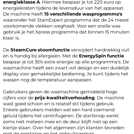
energieklasse A
. Hiermee bespaar je tot 220 euro op
energiekosten tijdens de levensduur van het apparaat.
De machine heeft
15 verschillende wasprogramma's
waaronder het StainExpert programma dat de 24 meest
voorkomende vlekken weghaalt. Voor een snelle was
gebruik je het Xpress programma dat binnen 15 minuten
klaar is.
De
SteamCure stoomfunctie
verwijdert hardnekkig vuil
en is handig bij allergieën. Met de
EnergySpin functie
bespaar je tot 35% extra energie op alle programma's. De
wasmachine heeft een zwart-wit design en een duidelijk
display voor gemakkelijke bediening. Je kunt tijdens het
wassen nog de temperatuur aanpassen.
Gebruikers geven de wasmachine gemiddeld hoge
cijfers voor de
prijs-kwaliteitverhouding
. De machine
wast goed schoon en is relatief stil tijdens gebruik.
Enkele gebruikers melden wel een hard zoemend
geluid tijdens het centrifugeren. De startknop werkt
soms niet meteen mee en de deur blijft niet op een
kiertje staan. Over het algemeen zijn klanten tevreden
met de prestaties en het gebruiksgemak.