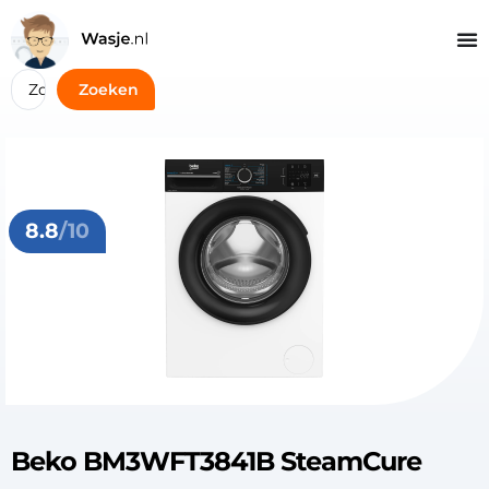
Zoeken
8.8
/10
Beko BM3WFT3841B SteamCure