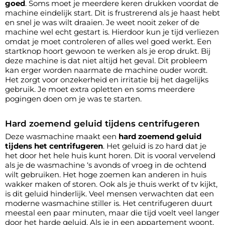
goed
. Soms moet je meerdere keren drukken voordat de
machine eindelijk start. Dit is frustrerend als je haast hebt
en snel je was wilt draaien. Je weet nooit zeker of de
machine wel echt gestart is. Hierdoor kun je tijd verliezen
omdat je moet controleren of alles wel goed werkt. Een
startknop hoort gewoon te werken als je erop drukt. Bij
deze machine is dat niet altijd het geval. Dit probleem
kan erger worden naarmate de machine ouder wordt.
Het zorgt voor onzekerheid en irritatie bij het dagelijks
gebruik. Je moet extra opletten en soms meerdere
pogingen doen om je was te starten.
Hard zoemend geluid tijdens centrifugeren
Deze wasmachine maakt een
hard zoemend geluid
tijdens het centrifugeren
. Het geluid is zo hard dat je
het door het hele huis kunt horen. Dit is vooral vervelend
als je de wasmachine ‘s avonds of vroeg in de ochtend
wilt gebruiken. Het hoge zoemen kan anderen in huis
wakker maken of storen. Ook als je thuis werkt of tv kijkt,
is dit geluid hinderlijk. Veel mensen verwachten dat een
moderne wasmachine stiller is. Het centrifugeren duurt
meestal een paar minuten, maar die tijd voelt veel langer
door het harde geluid. Als je in een appartement woont,