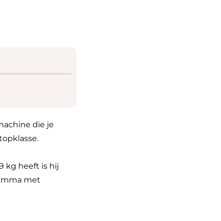
achine die je
topklasse.
kg heeft is hij
gramma met