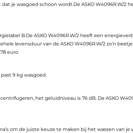
t dat je wasgoed schoon wordt.De ASKO W4096R.W/2 h
rgielabel B.De ASKO W4096R.W/2 heeft een energieverb
op gehele levensduur van de ASKO W4096R.W/2 zo’n beetje
,78 euro.
 past 9 kg wasgoed.
centrifugeren, het geluidniveau is 76 dB. De ASKO W40
’s om de juiste keuze te maken bij het wassen van je