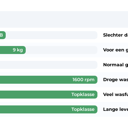
B
Slechter 
9 kg
Voor een
Normaal g
1600 rpm
Droge wa
Topklasse
Veel wasf
Topklasse
Lange lev