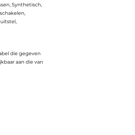
sen, Synthetisch,
schakelen,
itstel,
label die gegeven
jkbaar aan die van