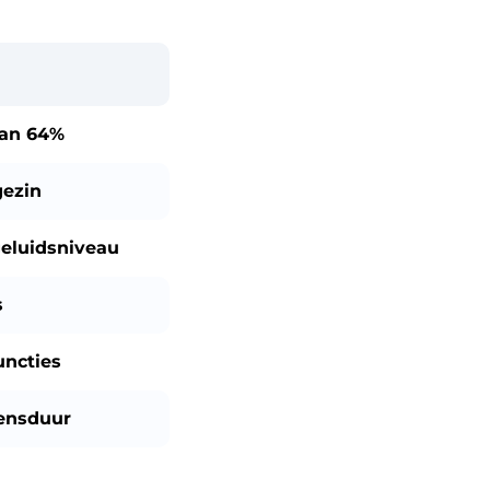
dan
64%
gezin
eluidsniveau
s
uncties
ensduur