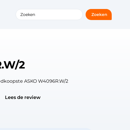
Zoeken
.W/2
goedkoopste ASKO W4096R.W/2
Lees de review