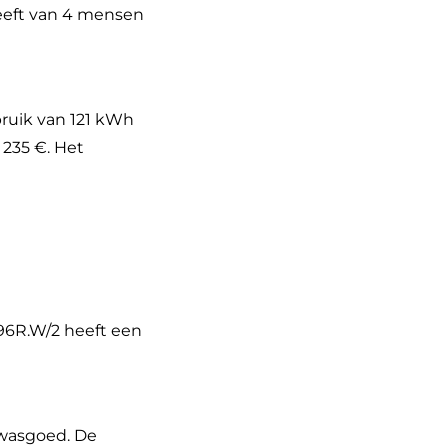
eeft van 4 mensen
ruik van 121 kWh
 235 €. Het
96R.W/2 heeft een
 wasgoed. De