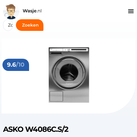
Zoeken
9.6
/10
ASKO W4086C.S/2