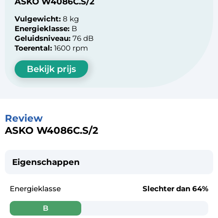
ASKO W4086C.S/2
Vulgewicht:
8 kg
Energieklasse:
B
Geluidsniveau:
76 dB
Toerental:
1600 rpm
Bekijk prijs
Review
ASKO W4086C.S/2
Eigenschappen
Energieklasse
Slechter dan
64%
B