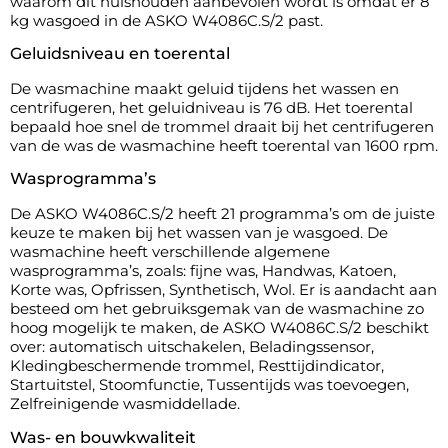
waarom dit huishouden aanbevolen wordt is omdat er 8
kg wasgoed in de ASKO W4086C.S/2 past.
Geluidsniveau en toerental
De wasmachine maakt geluid tijdens het wassen en
centrifugeren, het geluidniveau is 76 dB. Het toerental
bepaald hoe snel de trommel draait bij het centrifugeren
van de was de wasmachine heeft toerental van 1600 rpm.
Wasprogramma’s
De ASKO W4086C.S/2 heeft 21 programma’s om de juiste
keuze te maken bij het wassen van je wasgoed. De
wasmachine heeft verschillende algemene
wasprogramma’s, zoals: fijne was, Handwas, Katoen,
Korte was, Opfrissen, Synthetisch, Wol. Er is aandacht aan
besteed om het gebruiksgemak van de wasmachine zo
hoog mogelijk te maken, de ASKO W4086C.S/2 beschikt
over: automatisch uitschakelen, Beladingssensor,
Kledingbeschermende trommel, Resttijdindicator,
Startuitstel, Stoomfunctie, Tussentijds was toevoegen,
Zelfreinigende wasmiddellade.
Was- en bouwkwaliteit