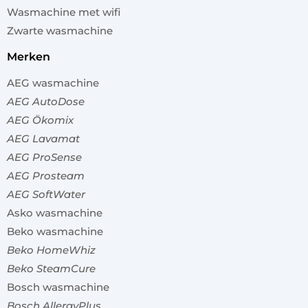
Wasmachine met wifi
Zwarte wasmachine
merken
AEG wasmachine
AEG AutoDose
AEG Ökomix
AEG Lavamat
AEG ProSense
AEG Prosteam
AEG SoftWater
Asko wasmachine
Beko wasmachine
Beko HomeWhiz
Beko SteamCure
Bosch wasmachine
Bosch AllergyPlus