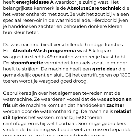
heeft
energieklasse A
waardoor je zuinig wast. Het
belangrijkste kenmerk is de
AbsoluteCare techniek
die
het water onthardt met zout. Je vult het zout bij via een
speciaal reservoir in de wasmiddellade. Hierdoor blijven
je handdoeken zachter en behouden donkere kleren
hun kleur beter.
De wasmachine biedt verschillende handige functies.
Het
AbsoluteWash programma
wast 5 kilogram
wasgoed in slechts 49 minuten wanneer je haast hebt.
De
stoomfunctie
vermindert kreukels zodat je minder
hoeft te strijken. De machine heeft een
grote deur
die
gemakkelijk opent en sluit. Bij het centrifugeren op 1600
toeren wordt je wasgoed goed droog.
Gebruikers zijn over het algemeen tevreden met de
wasmachine. Ze waarderen vooral dat de was
schoon en
fris
uit de machine komt en dat handdoeken
zachter
worden door de waterontharding. De machine is
relatief
stil
tijdens het wassen, maar bij 1600 toeren
centrifugeren is hij wel hoorbaar. Sommige gebruikers
vinden de bediening wat ouderwets en missen bepaalde
programma's zoals een speciaal donkere was