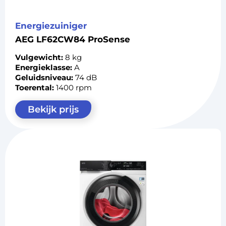
Energiezuiniger
AEG LF62CW84 ProSense
Vulgewicht:
8 kg
Energieklasse:
A
Geluidsniveau:
74 dB
Toerental:
1400 rpm
Bekijk prijs