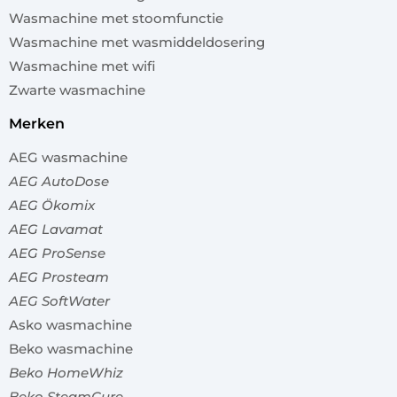
Wasmachine met stoomfunctie
Wasmachine met wasmiddeldosering
Wasmachine met wifi
Zwarte wasmachine
merken
AEG wasmachine
AEG AutoDose
AEG Ökomix
AEG Lavamat
AEG ProSense
AEG Prosteam
AEG SoftWater
Asko wasmachine
Beko wasmachine
Beko HomeWhiz
Beko SteamCure