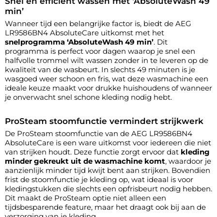
Snel en efficiënt wassen met ‘AbsoluteWash 49
min’
Wanneer tijd een belangrijke factor is, biedt de AEG
LR9586BN4 AbsoluteCare uitkomst met het
snelprogramma ‘AbsoluteWash 49 min’
. Dit
programma is perfect voor dagen waarop je snel een
halfvolle trommel wilt wassen zonder in te leveren op de
kwaliteit van de wasbeurt. In slechts 49 minuten is je
wasgoed weer schoon en fris, wat deze wasmachine een
ideale keuze maakt voor drukke huishoudens of wanneer
je onverwacht snel schone kleding nodig hebt.
ProSteam stoomfunctie vermindert strijkwerk
De ProSteam stoomfunctie van de AEG LR9586BN4
AbsoluteCare is een ware uitkomst voor iedereen die niet
van strijken houdt. Deze functie zorgt ervoor dat
kleding
minder gekreukt uit de wasmachine komt
, waardoor je
aanzienlijk minder tijd kwijt bent aan strijken. Bovendien
frist de stoomfunctie je kleding op, wat ideaal is voor
kledingstukken die slechts een opfrisbeurt nodig hebben.
Dit maakt de ProSteam optie niet alleen een
tijdsbesparende feature, maar het draagt ook bij aan de
verzorging van je kleding.