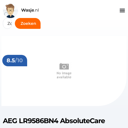
Zoeken
8.5
/10
AEG LR9586BN4 AbsoluteCare