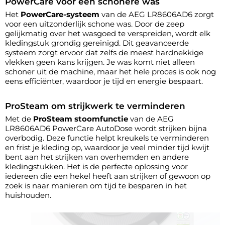
PowerCare voor een schonere was
Het
PowerCare-systeem
van de AEG LR8606AD6 zorgt
voor een uitzonderlijk schone was. Door de zeep
gelijkmatig over het wasgoed te verspreiden, wordt elk
kledingstuk grondig gereinigd. Dit geavanceerde
systeem zorgt ervoor dat zelfs de meest hardnekkige
vlekken geen kans krijgen. Je was komt niet alleen
schoner uit de machine, maar het hele proces is ook nog
eens efficiënter, waardoor je tijd en energie bespaart.
ProSteam om strijkwerk te verminderen
Met de
ProSteam stoomfunctie
van de AEG
LR8606AD6 PowerCare AutoDose wordt strijken bijna
overbodig. Deze functie helpt kreukels te verminderen
en frist je kleding op, waardoor je veel minder tijd kwijt
bent aan het strijken van overhemden en andere
kledingstukken. Het is de perfecte oplossing voor
iedereen die een hekel heeft aan strijken of gewoon op
zoek is naar manieren om tijd te besparen in het
huishouden.