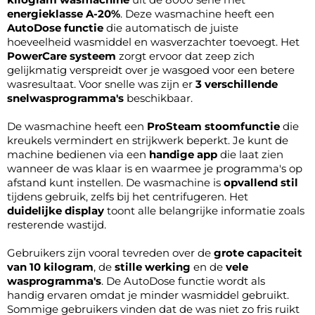
energieklasse A-20%
. Deze wasmachine heeft een
AutoDose functie
die automatisch de juiste
hoeveelheid wasmiddel en wasverzachter toevoegt. Het
PowerCare systeem
zorgt ervoor dat zeep zich
gelijkmatig verspreidt over je wasgoed voor een betere
wasresultaat. Voor snelle was zijn er
3 verschillende
snelwasprogramma's
beschikbaar.
De wasmachine heeft een
ProSteam stoomfunctie
die
kreukels vermindert en strijkwerk beperkt. Je kunt de
machine bedienen via een
handige app
die laat zien
wanneer de was klaar is en waarmee je programma's op
afstand kunt instellen. De wasmachine is
opvallend stil
tijdens gebruik, zelfs bij het centrifugeren. Het
duidelijke display
toont alle belangrijke informatie zoals
resterende wastijd.
Gebruikers zijn vooral tevreden over de
grote capaciteit
van 10 kilogram
, de
stille werking
en de
vele
wasprogramma's
. De AutoDose functie wordt als
handig ervaren omdat je minder wasmiddel gebruikt.
Sommige gebruikers vinden dat de was niet zo fris ruikt