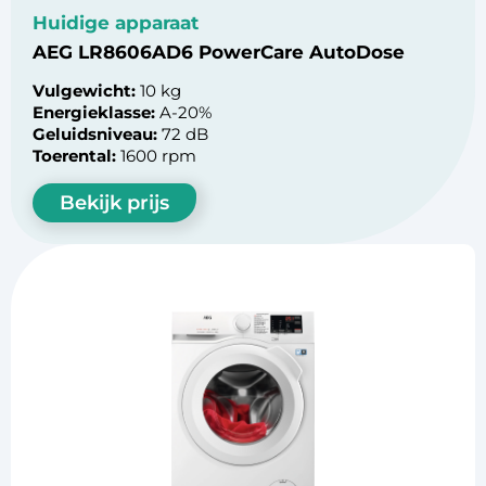
Huidige apparaat
AEG LR8606AD6 PowerCare AutoDose
Vulgewicht:
10 kg
Energieklasse:
A-20%
Geluidsniveau:
72 dB
Toerental:
1600 rpm
Bekijk prijs