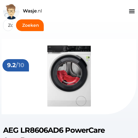
Zoeken
9.2
/10
AEG LR8606AD6 PowerCare