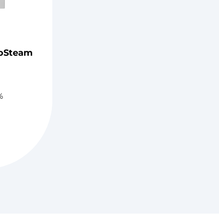
oSteam
%