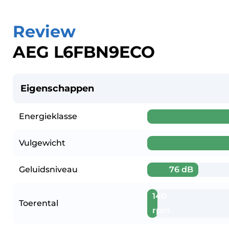
Review
AEG L6FBN9ECO
Eigenschappen
Energieklasse
Vulgewicht
Geluidsniveau
76 dB
140
Toerental
rpm