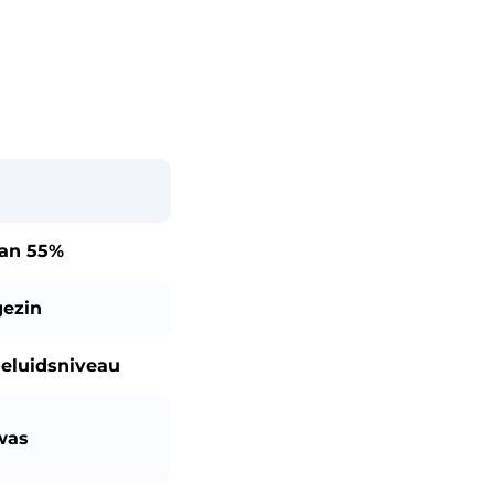
dan
55%
gezin
eluidsniveau
was