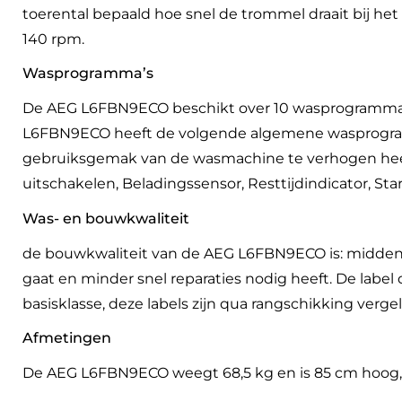
toerental bepaald hoe snel de trommel draait bij h
140 rpm.
Wasprogramma’s
De AEG L6FBN9ECO beschikt over 10 wasprogramma’s
L6FBN9ECO heeft de volgende algemene wasprogramma
gebruiksgemak van de wasmachine te verhogen heef
uitschakelen, Beladingssensor, Resttijdindicator, St
Was- en bouwkwaliteit
de bouwkwaliteit van de AEG L6FBN9ECO is: middenk
gaat en minder snel reparaties nodig heeft. De labe
basisklasse, deze labels zijn qua rangschikking verge
Afmetingen
De AEG L6FBN9ECO weegt 68,5 kg en is 85 cm hoog,