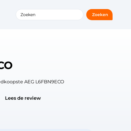
Zoeken
CO
goedkoopste AEG L6FBN9ECO
Lees de review