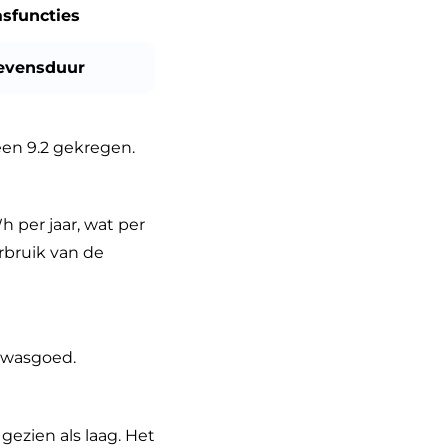
sfuncties
evensduur
en 9.2 gekregen.
 per jaar, wat per
rbruik van de
 wasgoed.
gezien als laag. Het