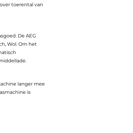
over toerental van
asgoed. De AEG
ch, Wol. Om het
matisch
smiddellade.
machine langer mee
wasmachine is