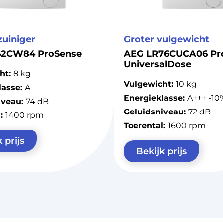
zuiniger
Groter vulgewicht
62CW84 ProSense
AEG LR76CUCA06 Pr
UniversalDose
ht:
8 kg
Vulgewicht:
10 kg
lasse:
A
Energieklasse:
A+++ -10
iveau:
74 dB
Geluidsniveau:
72 dB
l:
1400 rpm
Toerental:
1600 rpm
 prijs
Bekijk prijs