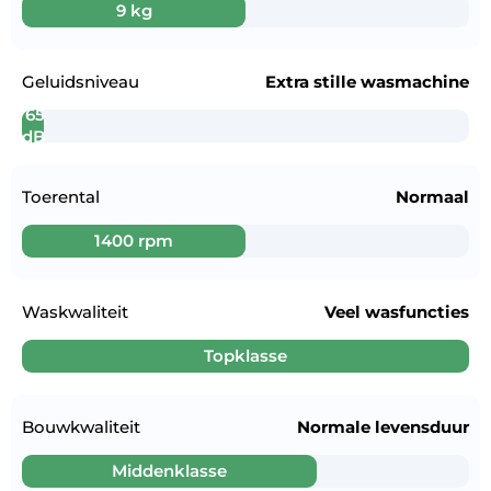
9 kg
Geluidsniveau
Extra stille wasmachine
65
dB
Toerental
Normaal
1400 rpm
Waskwaliteit
Veel wasfuncties
Topklasse
Bouwkwaliteit
Normale levensduur
Middenklasse