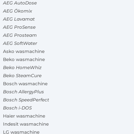
AEG AutoDose
AEG Ökomix
AEG Lavamat
AEG ProSense
AEG Prosteam
AEG SoftWater
Asko wasmachine
Beko wasmachine
Beko HomeWhiz
Beko SteamCure
Bosch wasmachine
Bosch AllergyPlus
Bosch SpeedPerfect
Bosch i-DOS
Haier wasmachine
Indesit wasmachine
LG wasmachine