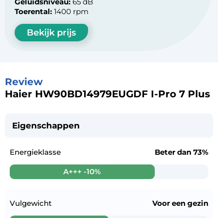
Geluidsniveau:
65 dB
Toerental:
1400 rpm
Bekijk prijs
Review
Haier HW90BD14979EUGDF I-Pro 7 Plus
Eigenschappen
Energieklasse
Beter dan
73%
A+++ -10%
Vulgewicht
Voor een
gezin