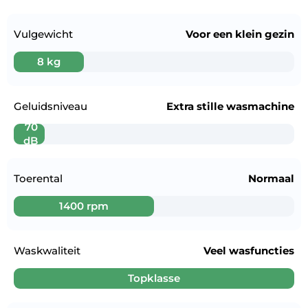
Vulgewicht
Voor een
klein gezin
8 kg
Geluidsniveau
Extra stille wasmachine
70
dB
Toerental
Normaal
1400 rpm
Waskwaliteit
Veel wasfuncties
Topklasse