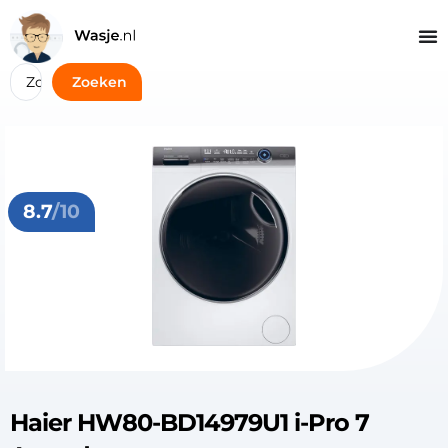
Zoeken
8.7
/10
Haier HW80-BD14979U1 i-Pro 7