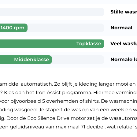
Stille wa
1400 rpm
Normaal
Topklasse
Veel wasf
Middenklasse
Normale l
iddel automatisch. Zo blijft je kleding langer mooi en 
en? Kies dan het Iron Assist programma. Hiermee vermind
 voor bijvoorbeeld 5 overhemden of shirts. De wasmachi
ading wasgoed. Je stapelt de was op van een week en wa
nig. Door de Eco Silence Drive motor zet je de wasautoma
en geluidsniveau van maximaal 71 decibel, wat relatief sti