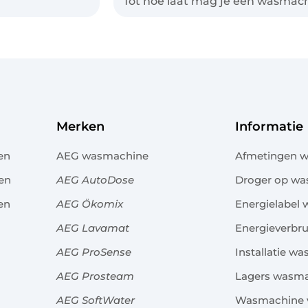
Tot hoe laat mag je een wasmach
Merken
Informatie
en
AEG wasmachine
Afmetingen 
en
AEG AutoDose
Droger op w
en
AEG Ökomix
Energielabel
AEG Lavamat
Energieverbr
AEG ProSense
Installatie w
AEG Prosteam
Lagers wasm
AEG SoftWater
Wasmachine v