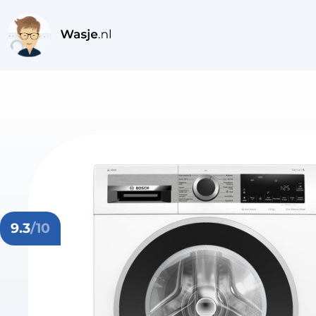
9.3
/10