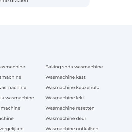
ine draaien
x
wasmachine
Baking soda wasmachine
asmachine
Wasmachine kast
 wasmachine
Wasmachine keuzehulp
uik wasmachine
Wasmachine lekt
asmachine
Wasmachine resetten
achine
Wasmachine deur
ergelijken
Wasmachine ontkalken