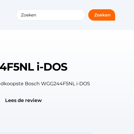
Zoeken
4F5NL i-DOS
goedkoopste Bosch WGG244F5NL i-DOS
Lees de review