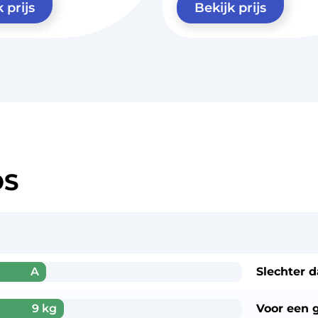
 prijs
Bekijk prijs
OS
A
Slechter 
9 kg
Voor een