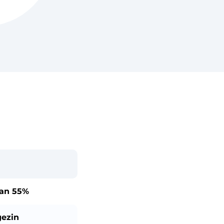
dan
55%
gezin