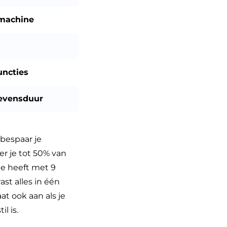
smachine
uncties
evensduur
bespaar je
er je tot 50% van
ne heeft met 9
st alles in één
at ook aan als je
l is.