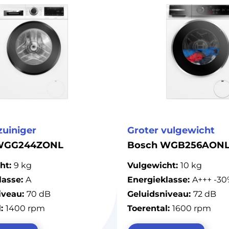
zuiniger
Groter vulgewicht
WGG244ZONL
Bosch WGB256AON
ht:
9 kg
Vulgewicht:
10 kg
lasse:
A
Energieklasse:
A+++ -30
iveau:
70 dB
Geluidsniveau:
72 dB
l:
1400 rpm
Toerental:
1600 rpm