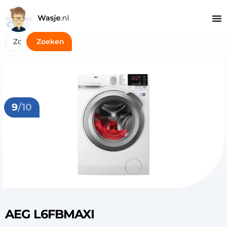
Zoeken
9
/10
AEG L6FBMAXI