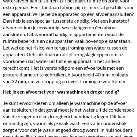
waterafvoer aan te sluiten. Dit bespaart ruimte en zorgt voor
extra gemak. Een standaard afvoerpijp is meestal geschikt voor
één apparaat. Wil je beide apparaten op één afvoer aansluiten?
Dan heb je een speciaal tussenstuk nodig. Met een kunststof
afvoerset kun je eenvoudig twee slangen op één afvoer
aansluiten. Dit is vooral handig in appartementen waar de
ruimte beperkt is en de apparaten vaak bovenop elkaar staan.
Let wel op het risico van terugstroming van water tussen de
apparaten. Gebruik daarom altijd terugslagkleppen om te
voorkomen dat water uit het ene apparaat in het andere
terechtkomt. Het is verstandig om een afvoerbuis met een
grotere diameter te gebruiken, bijvoorbeeld 40 mm in plaats
van 32 mm, om verstopping en overstroming te voorkomen.
Heb je een afvoerset voor wasmachine en droger nodig?
Je kunt ervoor kiezen om alleen je wasmachine op de afvoer
aan te sluiten. In dat geval moet je het water uit de condensbak
van de droger na elke droogbeurt handmatig legen. Dit kan
onhandig zijn, vooral als je vaak wast. Een volle condensbak
zorgt ervoor dat je was niet goed droog wordt. In huishoudens
waar dagelijks wordt gewassen, kan het vergeten van het legen