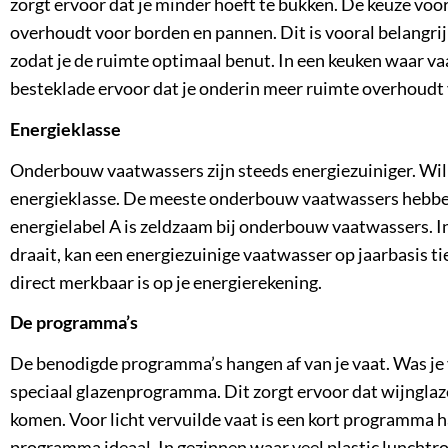
zorgt ervoor dat je minder hoeft te bukken. De keuze voor
overhoudt voor borden en pannen. Dit is vooral belangr
zodat je de ruimte optimaal benut. In een keuken waar v
besteklade ervoor dat je onderin meer ruimte overhoudt 
Energieklasse
Onderbouw vaatwassers zijn steeds energiezuiniger. Wil 
energieklasse. De meeste onderbouw vaatwassers hebben
energielabel A is zeldzaam bij onderbouw vaatwassers. I
draait, kan een
energiezuinige vaatwasser
op jaarbasis t
direct merkbaar is op je energierekening.
De programma’s
De benodigde programma’s hangen af van je vaat. Was je
speciaal glazenprogramma. Dit zorgt ervoor dat wijnglaz
komen. Voor licht vervuilde vaat is een kort programma ha
programma ideaal. In gezinnen waar veel plastic lunchtr