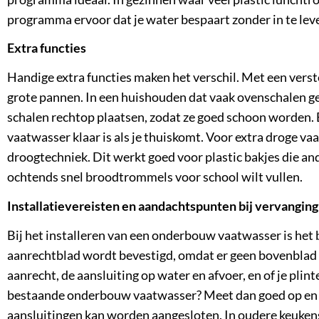
programma ervoor dat je water bespaart zonder in te lev
Extra functies
Handige extra functies maken het verschil. Met een vers
grote pannen. In een huishouden dat vaak ovenschalen geb
schalen rechtop plaatsen, zodat ze goed schoon worden. Ee
vaatwasser klaar is als je thuiskomt. Voor extra droge va
droogtechniek. Dit werkt goed voor plastic bakjes die ander
ochtends snel broodtrommels voor school wilt vullen.
Installatievereisten en aandachtspunten bij vervanging
Bij het installeren van een onderbouw vaatwasser is het 
aanrechtblad wordt bevestigd, omdat er geen bovenblad a
aanrecht, de
aansluiting op water en afvoer
, en of je pli
bestaande onderbouw vaatwasser? Meet dan goed op en c
aansluitingen kan worden aangesloten. In oudere keuke