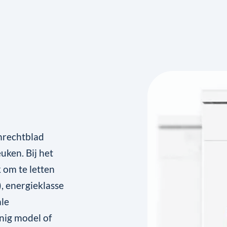
nrechtblad
uken. Bij het
 om te letten
), energieklasse
ale
inig model of