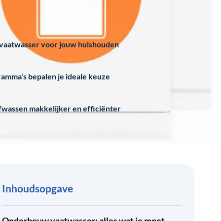
 vaatwasser voor jouw huishouden
ramma's bepalen je ideale keuze
fwassen makkelijker en efficiënter
Inhoudsopgave
Onderbouw vaatwasser: alles wat je moet