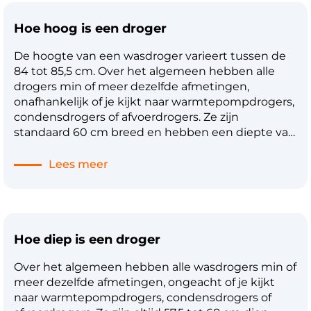
sluit hem met een afvoerslang aan op de
Hoe hoog is een droger
waterafvoer, of je maakt gebruik van het
ingebouwde waterreservoir. Deze moet je na
De hoogte van een wasdroger varieert tussen de
iedere droogbeurt legen, bijvoorbeeld in de
84 tot 85,5 cm. Over het algemeen hebben alle
wasbak.
drogers min of meer dezelfde afmetingen,
onafhankelijk of je kijkt naar warmtepompdrogers,
condensdrogers of afvoerdrogers. Ze zijn
standaard 60 cm breed en hebben een diepte van
57,5 tot 68 cm. Deze afmetingen zijn van groot
belang als je je wasdroger wilt inbouwen, in een
Lees meer
kast wilt plaatsen of bovenop je wasmachine wilt
zetten. Bij wasmachines zit er iets meer variatie is
de afmetingen, dus zoek vooraf goed uit hoe
breed jouw nieuwe wasdroger mag/moet zijn.
Hoe diep is een droger
Over het algemeen hebben alle wasdrogers min of
meer dezelfde afmetingen, ongeacht of je kijkt
naar warmtepompdrogers, condensdrogers of