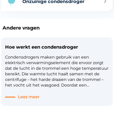
Onzuinige condensdroger
Andere vragen
Hoe werkt een condensdroger
Condensdrogers maken gebruik van een
elektrisch verwarmingselement die ervoor zorgt
dat de lucht in de trommel een hoge temperatuur
bereikt. Die warmte lucht haalt samen met de
centrifuge – het harde draaien van de trommel –
het vocht uit het wasgoed. Doordat een
condensdroger droogt met een hogere
temperatuur dan bijvoorbeeld een
Lees meer
warmtepompdroger, is je wasgoed relatief snel
droog. Daarnaast hebben condensdrogers
meestal twee opties om het vocht af te voeren; je