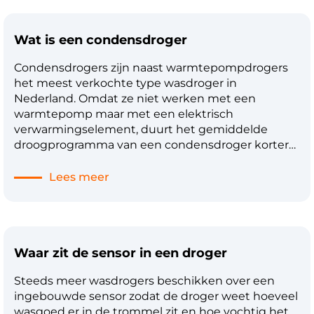
apparaten gaat stapelen – de wasdroger altijd
bovenop plaatsen. De wasdroger kan het gewicht
Wat is een condensdroger
van de wasmachine namelijk waarschijnlijk niet
dragen. Tevens is de kans dat de droger van zijn
Condensdrogers zijn naast warmtepompdrogers
plek komt, erg klein bij nieuwe wasdrogers. Dit
het meest verkochte type wasdroger in
komt omdat de koolborstelvrije motor minder
Nederland. Omdat ze niet werken met een
trillingen veroorzaakt.
warmtepomp maar met een elektrisch
verwarmingselement, duurt het gemiddelde
droogprogramma van een condensdroger korter
dan dat van een warmtepompdroger. De
condensdroger droogt namelijk met een relatief
Lees meer
hoge droogtemperatuur. In aanschaf is de
condensdroger meestal goedkoper, maar
vanwege het gebruik van het
verwarmingselement, drogen ze niet
Waar zit de sensor in een droger
energiezuinig. De meeste condensdrogers
hebben energieklasse B, waardoor ze in gebruik
Steeds meer wasdrogers beschikken over een
duurder zijn dan warmtepompdrogers. Bij een
ingebouwde sensor zodat de droger weet hoeveel
condensdroger kan het water meestal op twee
wasgoed er in de trommel zit en hoe vochtig het