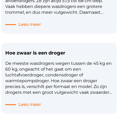
afvoerdrogers. Ze zijn altijd 57,5 tot 68 cm diep.
Vaak hebben diepere wasdrogers een grotere
trommel, en dus meer vulgewicht. Daarnaast
hebben drogers een standaardbreedte van 60 cm
en zijn ze 84 tot 85,5 cm hoog. Deze afmetingen
Lees meer
zijn vooral belangrijk als je je droger in wilt bouwen
of in een kast wilt plaatsen. Ook wanneer je je
droger op je wasmachine wilt plaatsen kunnen de
exacte afmetingen van belang zijn.
Hoe zwaar is een droger
De meeste wasdrogers wegen tussen de 45 kg en
60 kg, ongeacht of het gaat om een
luchtafvoerdroger, condensdroger of
warmtepompdroger. Hoe zwaar een droger
precies is, verschilt per formaat en model. Zo zijn
drogers met een groot vulgewicht vaak zwaarder
dan wasdrogers met een klein vulgewicht. In de
specificaties van de droger lees je af hoeveel hij
Lees meer
precies weegt. Drogers wegen vrijwel altijd minder
dan wasmachines. Om die reden wil je – als je de