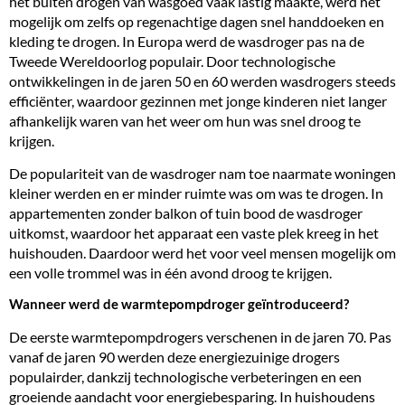
het buiten drogen van wasgoed vaak lastig maakte, werd het
mogelijk om zelfs op regenachtige dagen snel handdoeken en
kleding te drogen. In Europa werd de wasdroger pas na de
Tweede Wereldoorlog populair. Door technologische
ontwikkelingen in de jaren 50 en 60 werden wasdrogers steeds
efficiënter, waardoor gezinnen met jonge kinderen niet langer
afhankelijk waren van het weer om hun was snel droog te
krijgen.
De populariteit van de wasdroger nam toe naarmate woningen
kleiner werden en er
minder ruimte was om was te drogen
. In
appartementen zonder balkon of tuin bood de wasdroger
uitkomst, waardoor het apparaat een vaste plek kreeg in het
huishouden. Daardoor werd het voor veel mensen mogelijk om
een
volle trommel was
in één avond droog te krijgen.
Wanneer werd de warmtepompdroger geïntroduceerd?
De eerste warmtepompdrogers verschenen in de jaren 70. Pas
vanaf de jaren 90 werden deze energiezuinige drogers
populairder, dankzij technologische verbeteringen en een
groeiende aandacht voor
energiebesparing
. In huishoudens