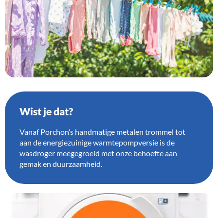
Wist je dat?
Vanaf Porchon’s handmatige metalen trommel tot
aan de energiezuinige warmtepompversie is de
wasdroger meegegroeid met onze behoefte aan
gemak en duurzaamheid.