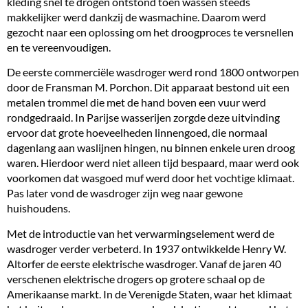
kleding snel te drogen ontstond toen wassen steeds
makkelijker werd dankzij de wasmachine. Daarom werd
gezocht naar een oplossing om het droogproces te versnellen
en te vereenvoudigen.
De eerste commerciële wasdroger werd rond 1800 ontworpen
door de Fransman M. Porchon. Dit apparaat bestond uit een
metalen trommel die met de hand boven een vuur werd
rondgedraaid. In Parijse wasserijen zorgde deze uitvinding
ervoor dat grote hoeveelheden linnengoed, die normaal
dagenlang aan waslijnen hingen, nu binnen enkele uren droog
waren. Hierdoor werd niet alleen tijd bespaard, maar werd ook
voorkomen dat wasgoed muf werd door het vochtige klimaat.
Pas later vond de wasdroger zijn weg naar gewone
huishoudens.
Met de introductie van het verwarmingselement werd de
wasdroger verder verbeterd. In 1937 ontwikkelde Henry W.
Altorfer de eerste elektrische wasdroger. Vanaf de jaren 40
verschenen elektrische drogers op grotere schaal op de
Amerikaanse markt. In de Verenigde Staten, waar het klimaat