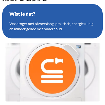
Wist je dat?
Wasdroger met afvoerslang: praktisch, energiezuinig
en minder gedoe met onderhoud.