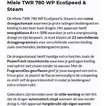
Miele TWR 780 WP EcoSpeed &
Steam
De Miele TWR 780 WP EcoSpeed & Steam is een
ruime
droogautomaat
waarmee je grote ladingen beddengoed en
kleding in één keer kunt drogen. Het apparaat heeft
energieklasse A+++-10%
waardoor je extra energiezuinig
droogt en tijd bespaart. Je kunt kiezen uit
22 verschillende
droogprogramma's
voor verschillende soorten kleding
zoals overhemden, beddengoed en jeans.
De droogautomaat heeft handige extra functies zoals de
PowerFresh stoomfunctie
waarmee je gedragen kleding
snel opfrist met stoom zonder te wassen. Met de
FragranceDos geurflacon
geef je jouw wasgoed een extra
frisse geur. Je plaatst de flacon eenvoudig in de vulopening
en stelt zelf de geurintensiteit in zodat je beddengoed
extra schoon ruikt.
Gebruikers zijn tevreden over de
stille werking
en het feit
dat de droger
automatisch stopt
wanneer de was eerder
droog is. Het apparaat
hergebruikt zijn eigen warmte