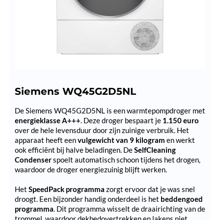
Siemens WQ45G2D5NL
De Siemens WQ45G2D5NL is een warmtepompdroger met
energieklasse A+++
. Deze droger bespaart je
1.150 euro
over de hele levensduur door zijn zuinige verbruik. Het
apparaat heeft een
vulgewicht van 9 kilogram
en werkt
ook efficiënt bij halve beladingen. De
SelfCleaning
Condenser
spoelt automatisch schoon tijdens het drogen,
waardoor de droger energiezuinig blijft werken.
Het
SpeedPack programma
zorgt ervoor dat je was snel
droogt. Een bijzonder handig onderdeel is het
beddengoed
programma
. Dit programma wisselt de draairichting van de
trommel, waardoor dekbedovertrekken en lakens niet