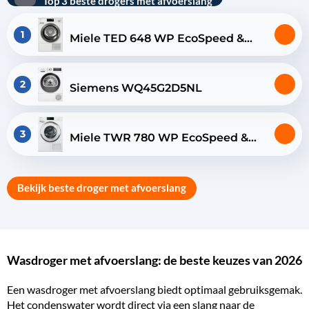
Top 3 beste drogers met afvoerslang
1
Miele TED 648 WP EcoSpeed &
Wash2Dry
2
Siemens WQ45G2D5NL
3
Miele TWR 780 WP EcoSpeed &
Steam
Bekijk beste droger met afvoerslang
Wasdroger met afvoerslang: de beste keuzes van 2026
Een wasdroger met afvoerslang biedt optimaal gebruiksgemak.
Het condenswater wordt direct via een slang naar de