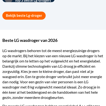
Top 3 beste Lg-drogers
Bekijk beste Lg-droger
Beste LG wasdroger van 2026
LG wasdrogers behoren tot de meest
energiezuinige
drogers
op de markt. Bij het kiezen van een nieuwe LG wasdroger is het
belangrijk om te letten op het vulgewicht en het energielabel.
Dankzij slimme technologieën van LG droog je efficiënt en
zorgvuldig. Kies je een te kleine droger, dan past niet al je
wasgoed erin. Een te grote droger verbruikt juist meer energie
dan nodig. Voor een gezin van vier personen is een LG
wasdroger met
8 kg vulgewicht
meestal ideaal. Zo droog je in
één keer al het beddengoed en de handdoeken van het hele
gezin, zonder meerdere droogbeurten.
De meeste LG wasdrogers hebben energielabel A++ of hoger.