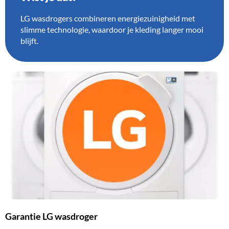
LG wasdrogers combineren energiezuinigheid met
slimme technologie, waardoor je kleding langer mooi
blijft.
Garantie LG wasdroger