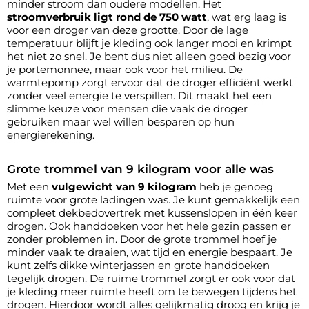
minder stroom dan oudere modellen. Het
stroomverbruik ligt rond de 750 watt
, wat erg laag is
voor een droger van deze grootte. Door de lage
temperatuur blijft je kleding ook langer mooi en krimpt
het niet zo snel. Je bent dus niet alleen goed bezig voor
je portemonnee, maar ook voor het milieu. De
warmtepomp zorgt ervoor dat de droger efficiënt werkt
zonder veel energie te verspillen. Dit maakt het een
slimme keuze voor mensen die vaak de droger
gebruiken maar wel willen besparen op hun
energierekening.
Grote trommel van 9 kilogram voor alle was
Met een
vulgewicht van 9 kilogram
heb je genoeg
ruimte voor grote ladingen was. Je kunt gemakkelijk een
compleet dekbedovertrek met kussenslopen in één keer
drogen. Ook handdoeken voor het hele gezin passen er
zonder problemen in. Door de grote trommel hoef je
minder vaak te draaien, wat tijd en energie bespaart. Je
kunt zelfs dikke winterjassen en grote handdoeken
tegelijk drogen. De ruime trommel zorgt er ook voor dat
je kleding meer ruimte heeft om te bewegen tijdens het
drogen. Hierdoor wordt alles gelijkmatig droog en krijg je