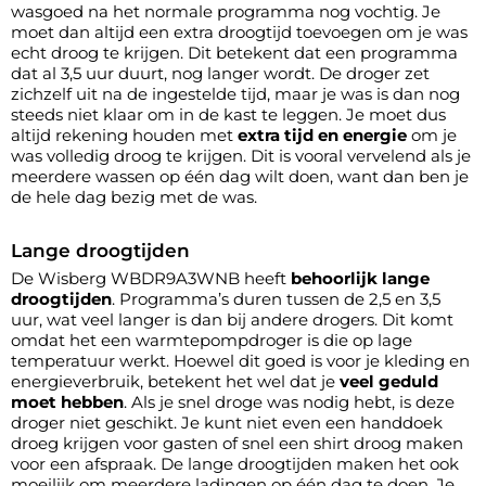
wasgoed na het normale programma nog vochtig. Je
moet dan altijd een extra droogtijd toevoegen om je was
echt droog te krijgen. Dit betekent dat een programma
dat al 3,5 uur duurt, nog langer wordt. De droger zet
zichzelf uit na de ingestelde tijd, maar je was is dan nog
steeds niet klaar om in de kast te leggen. Je moet dus
altijd rekening houden met
extra tijd en energie
om je
was volledig droog te krijgen. Dit is vooral vervelend als je
meerdere wassen op één dag wilt doen, want dan ben je
de hele dag bezig met de was.
Lange droogtijden
De Wisberg WBDR9A3WNB heeft
behoorlijk lange
droogtijden
. Programma’s duren tussen de 2,5 en 3,5
uur, wat veel langer is dan bij andere drogers. Dit komt
omdat het een warmtepompdroger is die op lage
temperatuur werkt. Hoewel dit goed is voor je kleding en
energieverbruik, betekent het wel dat je
veel geduld
moet hebben
. Als je snel droge was nodig hebt, is deze
droger niet geschikt. Je kunt niet even een handdoek
droeg krijgen voor gasten of snel een shirt droog maken
voor een afspraak. De lange droogtijden maken het ook
moeilijk om meerdere ladingen op één dag te doen. Je