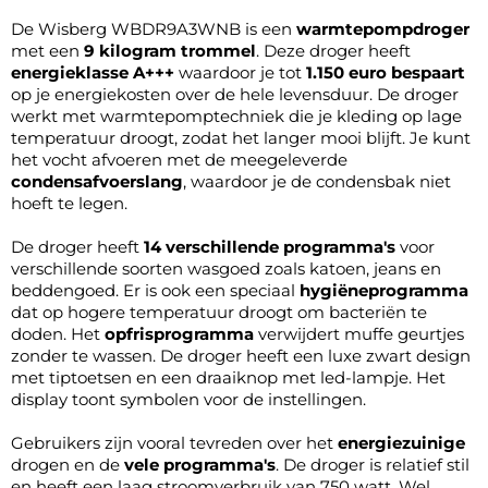
De Wisberg WBDR9A3WNB is een
warmtepompdroger
met een
9 kilogram trommel
. Deze droger heeft
energieklasse A+++
waardoor je tot
1.150 euro bespaart
op je energiekosten over de hele levensduur. De droger
werkt met warmtepomptechniek die je kleding op lage
temperatuur droogt, zodat het langer mooi blijft. Je kunt
het vocht afvoeren met de meegeleverde
condensafvoerslang
, waardoor je de condensbak niet
hoeft te legen.
De droger heeft
14 verschillende programma's
voor
verschillende soorten wasgoed zoals katoen, jeans en
beddengoed. Er is ook een speciaal
hygiëneprogramma
dat op hogere temperatuur droogt om bacteriën te
doden. Het
opfrisprogramma
verwijdert muffe geurtjes
zonder te wassen. De droger heeft een luxe zwart design
met tiptoetsen en een draaiknop met led-lampje. Het
display toont symbolen voor de instellingen.
Gebruikers zijn vooral tevreden over het
energiezuinige
drogen en de
vele programma's
. De droger is relatief stil
en heeft een laag stroomverbruik van 750 watt. Wel