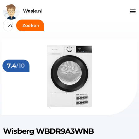
Zoeken
7.4
/10
Wisberg WBDR9A3WNB