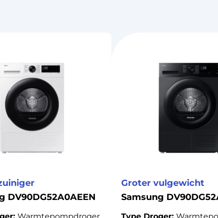
zuiniger
Groter vulgewicht
g DV90DG52A0AEEN
Samsung DV90DG5
ger:
Warmtepompdroger
Type Droger:
Warmtepo