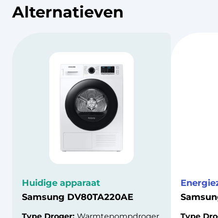
Alternatieven
Huidige apparaat
Energie
Samsung DV80TA220AE
Samsun
Type Droger:
Warmtepompdroger
Type Dro