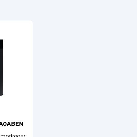
2A0ABEN
mpdroger