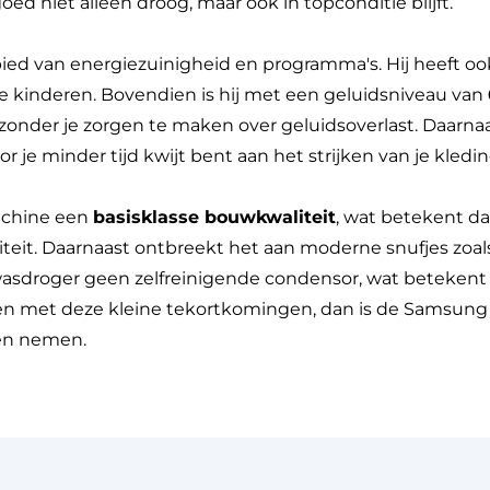
ed niet alleen droog, maar ook in topconditie blijft.
bied van energiezuinigheid en programma's. Hij heeft oo
ee kinderen. Bovendien is hij met een geluidsniveau van
 zonder je zorgen te maken over geluidsoverlast. Daarna
or je minder tijd kwijt bent aan het strijken van je kledin
machine een
basisklasse bouwkwaliteit
, wat betekent da
iteit. Daarnaast ontbreekt het aan moderne snufjes zoa
wasdroger geen zelfreinigende condensor, wat betekent d
ven met deze kleine tekortkomingen, dan is de Samsu
ten nemen.