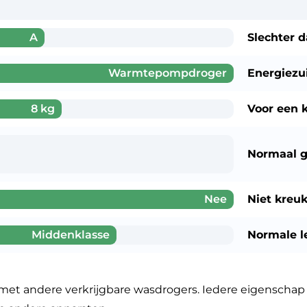
A
Slechter 
Warmtepompdroger
Energiezu
8 kg
Voor een
k
Normaal g
Nee
Niet kreuk
Middenklasse
Normale l
andere verkrijgbare wasdrogers. Iedere eigenschap 