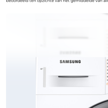
beoordeeld ten opzichte van het gemiddelde van all