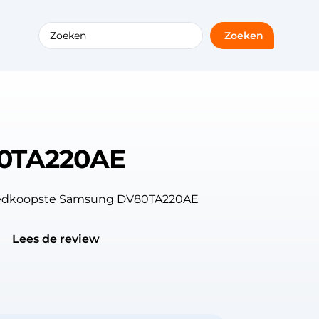
Zoeken
0TA220AE
goedkoopste Samsung DV80TA220AE
Lees de review