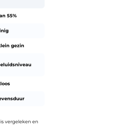
dan
55%
inig
lein gezin
eluidsniveau
loos
evensduur
is vergeleken en