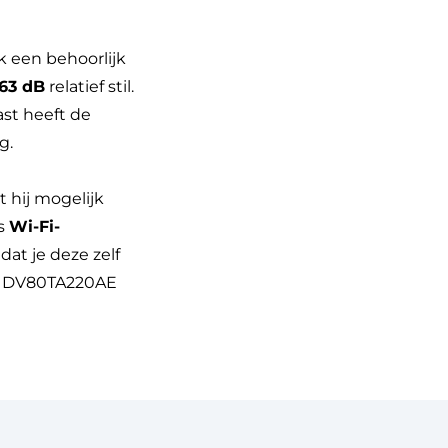
k een behoorlijk
63 dB
relatief stil.
ast heeft de
g.
t hij mogelijk
ls
Wi-Fi-
at je deze zelf
ng DV80TA220AE