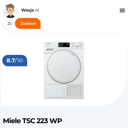
Zoeken
8.7
/10
Miele TSC 223 WP