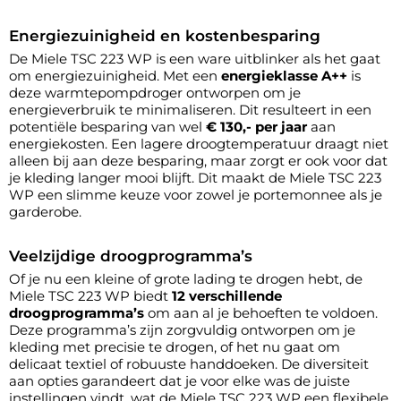
Energiezuinigheid en kostenbesparing
De Miele TSC 223 WP is een ware uitblinker als het gaat
om energiezuinigheid. Met een
energieklasse A++
is
deze warmtepompdroger ontworpen om je
energieverbruik te minimaliseren. Dit resulteert in een
potentiële besparing van wel
€ 130,- per jaar
aan
energiekosten. Een lagere droogtemperatuur draagt niet
alleen bij aan deze besparing, maar zorgt er ook voor dat
je kleding langer mooi blijft. Dit maakt de Miele TSC 223
WP een slimme keuze voor zowel je portemonnee als je
garderobe.
Veelzijdige droogprogramma’s
Of je nu een kleine of grote lading te drogen hebt, de
Miele TSC 223 WP biedt
12 verschillende
droogprogramma’s
om aan al je behoeften te voldoen.
Deze programma’s zijn zorgvuldig ontworpen om je
kleding met precisie te drogen, of het nu gaat om
delicaat textiel of robuuste handdoeken. De diversiteit
aan opties garandeert dat je voor elke was de juiste
instellingen vindt, wat de Miele TSC 223 WP een flexibele