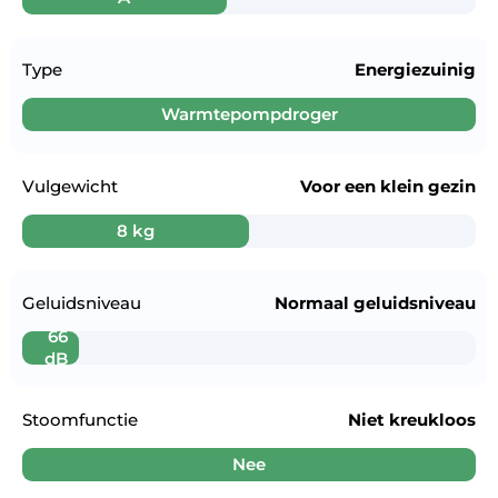
Type
Energiezuinig
Warmtepompdroger
Vulgewicht
Voor een
klein gezin
8 kg
Geluidsniveau
Normaal geluidsniveau
66
dB
Stoomfunctie
Niet kreukloos
Nee