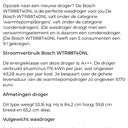
Opzoek naar een nieuwe droger? De Bosch
WTR88T40NL is de perfecte wasdroger voor jou.De
Bosch WTR88T40NL valt onder de categorie
‘warmtepompdorgers’. valt onder de categorie
‘condensdrogers’. |De wasdroger droogt met een
verwarmingselement en is daarom een condensdroger.
}De Bosch WTR88T40NL heeft van 5 consumenten een
9.1 gekregen.
Stroomverbruik Bosch WTR88T40NL
De energieklasse van deze droger is: A+++. De droger
verbruikt plusminus 176 kWh per jaar, wat ongeveer
49,28 euro per jaar kost. Je bespaart over de gehele
levensduur van de warmtepompdroger zo ongeveer 1070
euro.
Afmetingen droger
Dit type weegt 53,16 kg. Hij is 84,2 cm hoog, 59,8 cm
breed en 65,2 cm diep.
Vulgewicht wasdroger