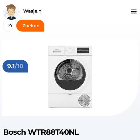
Zoeken
9.1
/10
Bosch WTR88T40NL