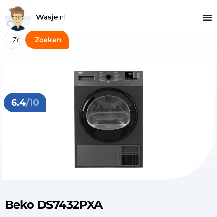
Zoeken
6.4
/10
Beko DS7432PXA