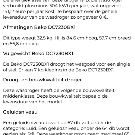
verbruikt plusminus 504 kWh per jaar, wat ongeveer
141,12 euro per jaar kost. Je bespaart over de gehele
levensduur van de wasdroger zo ongeveer 0 €.
Afmetingen Beko DC7230BX1
Dit type weegt 32,5 kg. Hij is 84,6 cm hoog, 59,7 cm breed
en 56,8 cm diep.
Vulgewicht Beko DC7230BX1
De Beko DC7230BX1 droogt het wasgoed voor een single
of stel. Er kan 7 kg kleding in de Beko DC7230BX1.
Droog- en bouwkwaliteit droger
Deze wasdroger heeft de volgende bouwkwaliteit:
middenklasse. Deze bouwkwaliteit bepaald de
levensduur van het model.
Geluidsniveau
Een geluidsniveau boven de 67 db valt onder de
categorie: Luid. Een geluidsniveau onder de 64 db wordt
gezien als: Stil. Deze wasdroger produceert maximaal 65