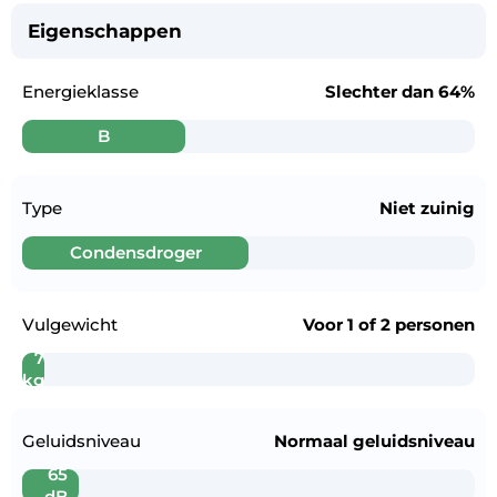
Eigenschappen
Energieklasse
Slechter dan
64%
B
Type
Niet zuinig
Condensdroger
Vulgewicht
Voor
1 of 2 personen
7
kg
Geluidsniveau
Normaal geluidsniveau
65
dB