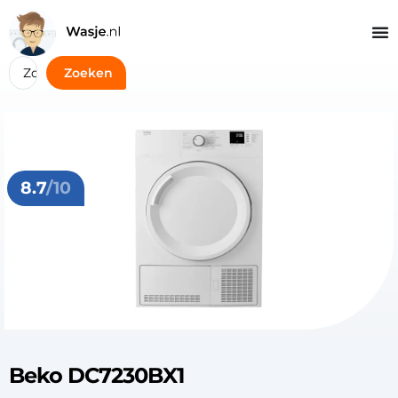
Zoeken
8.7
/10
Beko DC7230BX1