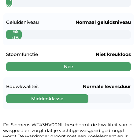
kg
Geluidsniveau
Normaal geluidsniveau
65
dB
Stoomfunctie
Niet kreukloos
Nee
Bouwkwaliteit
Normale levensduur
Middenklasse
De Siemens WT43HV00NL beschermt de kwaliteit van je
wasgoed en zorgt dat je vochtige wasgoed gedroogd
wordt.De wasdroger droogt met een koelelement en is