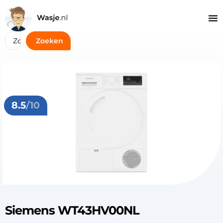
Zoeken
8.5
/10
Siemens WT43HV00NL