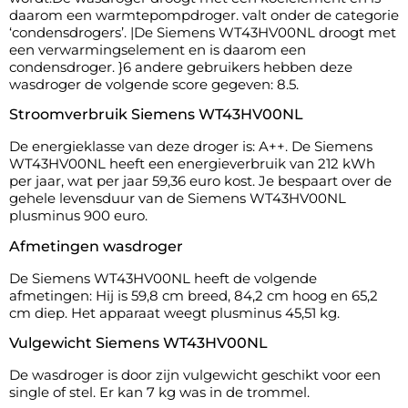
daarom een warmtepompdroger. valt onder de categorie
‘condensdrogers’. |De Siemens WT43HV00NL droogt met
een verwarmingselement en is daarom een
condensdroger. }6 andere gebruikers hebben deze
wasdroger de volgende score gegeven: 8.5.
Stroomverbruik Siemens WT43HV00NL
De energieklasse van deze droger is: A++. De Siemens
WT43HV00NL heeft een energieverbruik van 212 kWh
per jaar, wat per jaar 59,36 euro kost. Je bespaart over de
gehele levensduur van de Siemens WT43HV00NL
plusminus 900 euro.
Afmetingen wasdroger
De Siemens WT43HV00NL heeft de volgende
afmetingen: Hij is 59,8 cm breed, 84,2 cm hoog en 65,2
cm diep. Het apparaat weegt plusminus 45,51 kg.
Vulgewicht Siemens WT43HV00NL
De wasdroger is door zijn vulgewicht geschikt voor een
single of stel. Er kan 7 kg was in de trommel.