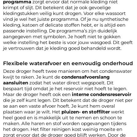
programma
zorgt ervoor dat normale kleding niet
krimpt of slijt. Dit betekent dat je ook gevoelige
kledingstukken veilig kunt drogen. Voor elke wassoort
vind je wel het juiste programma. Of je nu synthetische
kleding, katoen of delicate stoffen hebt, er is altijd een
passende instelling. De programma’s zijn duidelijk
aangegeven met symbolen. Je hoeft niet te gokken
welke instelling het beste is voor jouw wasgoed. Dit geeft
je vertrouwen dat je kleding goed behandeld wordt.
Flexibele waterafvoer en eenvoudig onderhoud
Deze droger heeft twee manieren om het condenswater
kwijt te raken. Je kunt de
condensafvoerslang
aansluiten
zodat het water direct wegspoelt. Dit
bespaart tijd omdat je het reservoir niet hoeft te legen.
Maar de droger heeft ook een
interne condensreservoir
die je zelf kunt legen. Dit betekent dat de droger niet per
se aan een vaste afvoer hoeft. Je kunt hem overal
plaatsen waar je wilt. Het
pluizen- en stoffilter
werkt
heel goed en is makkelijk uit te nemen en schoon te
maken. Alle haren en stof worden opgevangen tijdens
het drogen. Het filter reinigen kost weinig moeite en
zorgt ervoor dat de droger goed blijft werken. Door de