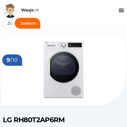
Zoeken
9
/10
LG RH80T2AP6RM